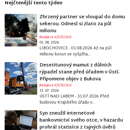
Nejčtenější tento týden
Zhrzený partner se vloupal do domu
sekerou. Odnesl si zlato za půl
milionu
Redakce iÚSTECKO
01. 08. 2026
LIBOCHOVICE - 01.08.2026 Až na půl
milionu korun se vyšplha...
Desetitunový mamut z důlních
rýpadel stane před úřadem v Ústí.
Připomene objev z Bukova
Redakce iÚSTECKO
31. 07. 2026
ÚSTÍ NAD LABEM - 31.07.2026 Před
budovou Krajského úřadu v...
Syn zneužil internetové
bankovnictví svého otce, v hazardu
prohrál statisíce z tajných úvěrů