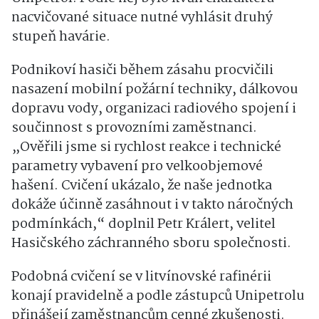
nacvičované situace nutné vyhlásit druhý
stupeň havárie.
Podnikoví hasiči během zásahu procvičili
nasazení mobilní požární techniky, dálkovou
dopravu vody, organizaci radiového spojení i
součinnost s provozními zaměstnanci.
„Ověřili jsme si rychlost reakce i technické
parametry vybavení pro velkoobjemové
hašení. Cvičení ukázalo, že naše jednotka
dokáže účinně zasáhnout i v takto náročných
podmínkách,“ doplnil Petr Králert, velitel
Hasičského záchranného sboru společnosti.
Podobná cvičení se v litvínovské rafinérii
konají pravidelně a podle zástupců Unipetrolu
přinášejí zaměstnancům cenné zkušenosti.