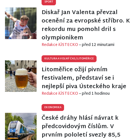
SPORT
Diskař Jan Valenta převzal
ocenění za evropské stříbro. K
rekordu mu pomohl dril s
olympionikem
Redakce iÚSTECKO
– před 12 minutami
KULTURA A VOLNÝ ČAS
/
LITOMĚŘICE
Litoměřice ožijí pivním
festivalem, představí se i
nejlepší piva Ústeckého kraje
Redakce iÚSTECKO
– před 1 hodinou
EKONOMIKA
České dráhy hlásí návrat k
předcovidovým číslům. V
prvním pololetí svezly 85,5