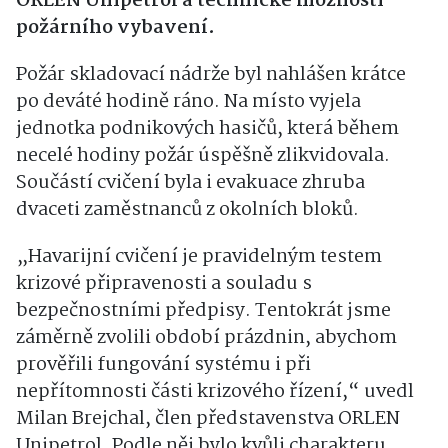
ORLEN Unipetrol a technické možnosti
požárního vybavení.
Požár skladovací nádrže byl nahlášen krátce
po deváté hodině ráno. Na místo vyjela
jednotka podnikových hasičů, která během
necelé hodiny požár úspěšně zlikvidovala.
Součástí cvičení byla i evakuace zhruba
dvaceti zaměstnanců z okolních bloků.
„Havarijní cvičení je pravidelným testem
krizové připravenosti a souladu s
bezpečnostními předpisy. Tentokrát jsme
záměrně zvolili období prázdnin, abychom
prověřili fungování systému i při
nepřítomnosti části krizového řízení,“ uvedl
Milan Brejchal, člen představenstva ORLEN
Unipetrol. Podle něj bylo kvůli charakteru