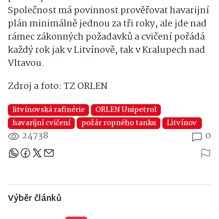
Společnost má povinnost prověřovat havarijní
plán minimálně jednou za tři roky, ale jde nad
rámec zákonných požadavků a cvičení pořádá
každý rok jak v Litvínově, tak v Kralupech nad
Vltavou.
Zdroj a foto: TZ ORLEN
litvínovská rafinérie
ORLEN Unipetrol
havarijní cvičení
požár ropného tanku
Litvínov
24738
0
Sdílejte článek
Výběr článků