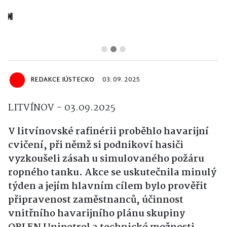
REDAKCE IÚSTECKO
03. 09. 2025
LITVÍNOV - 03.09.2025
V litvínovské rafinérii proběhlo havarijní
cvičení, při němž si podnikoví hasiči
vyzkoušeli zásah u simulovaného požáru
ropného tanku. Akce se uskutečnila minulý
týden a jejím hlavním cílem bylo prověřit
připravenost zaměstnanců, účinnost
vnitřního havarijního plánu skupiny