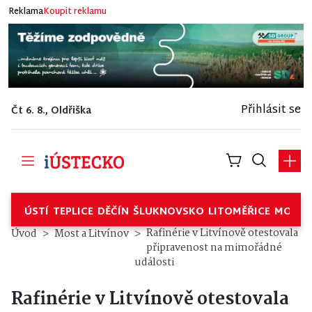
Reklama
Koupit reklamu
Přihlásit se
Čt 6. 8., Oldřiška
ÚSTÍ
TEPLICE
DĚČÍN
ŠLUKNOVSKO
LITOMĚŘICE
MOSTE
Rafinérie v Litvínově otestovala
Úvod
Most a Litvínov
připravenost na mimořádné
události
Rafinérie v Litvínově otestovala