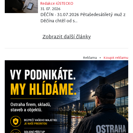
Redakce iÚSTECKO
31. 07. 2026
DĚČÍN - 31.07.2026 Pětašedesátiletý muž z
Děčína chtěl od s...
Zobrazit další články
Reklama •
Koupit reklamu