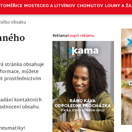
ITOMĚŘICE
MOSTECKO A LITVÍNOV
CHOMUTOV
LOUNY A ŽA
ného obsahu
nného
Reklama
Koupit reklamu
á stránka obsahuje
nformace, můžete
it prostřednictvím
 zadání kontaktních
odnocení obsahu.
pneumatiky!