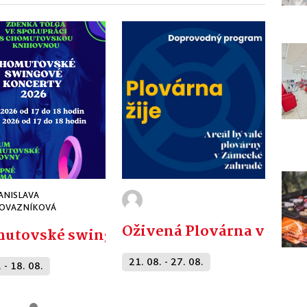
ANISLAVA
OVAZNÍKOVÁ
Oživená Plovárna v Tepli
utovské swingové koncerty
21. 08. - 27. 08.
 - 18. 08.