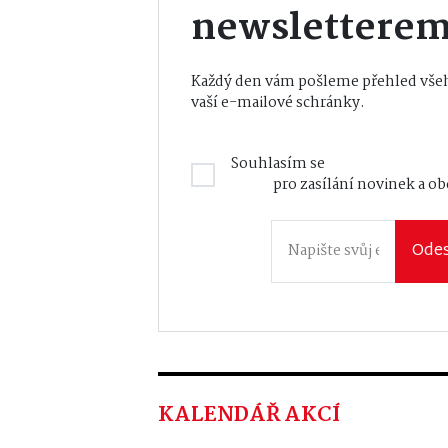
newslettere
Každý den vám pošleme přehled všeh
vaší e-mailové schránky.
Souhlasím se
Zásadami zpraco
údajů
pro zasílání novinek a o
Odes
KALENDÁŘ AKCÍ