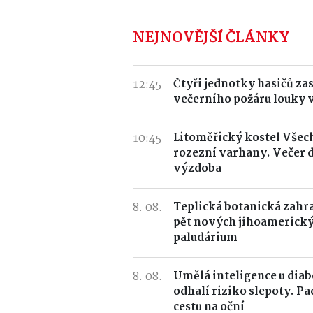
NEJNOVĚJŠÍ ČLÁNKY
12:45
Čtyři jednotky hasičů za
večerního požáru louky 
10:45
Litoměřický kostel Všec
rozezní varhany. Večer d
výzdoba
8. 08.
Teplická botanická zahr
pět nových jihoamerický
paludárium
8. 08.
Umělá inteligence u dia
odhalí riziko slepoty. Pa
cestu na oční