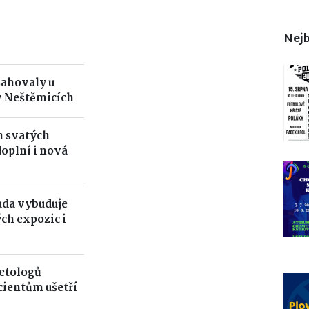
Nejb
sahovaly u
v Neštěmicích
h svatých
oplní i nová
ada vybuduje
ch expozic i
betologů
cientům ušetří