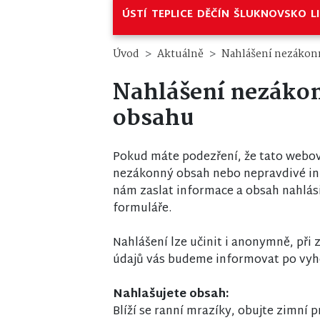
ÚSTÍ
TEPLICE
DĚČÍN
ŠLUKNOVSKO
L
Úvod
Aktuálně
Nahlášení nezákon
Nahlášení nezáko
obsahu
Pokud máte podezření, že tato webov
nezákonný obsah nebo nepravdivé i
nám zaslat informace a obsah nahlás
formuláře.
Nahlášení lze učinit i anonymně, při
údajů vás budeme informovat po vyh
Nahlašujete obsah:
Blíží se ranní mrazíky, obujte zimní 