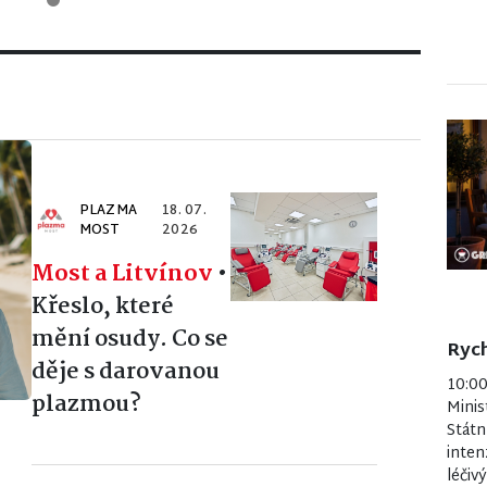
PLAZMA
18. 07.
MOST
2026
Most a Litvínov
•
Křeslo, které
mění osudy. Co se
Rych
děje s darovanou
10:0
plazmou?
Minis
Státn
inten
léčiv