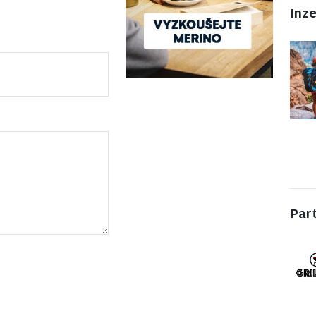
Inz
Par