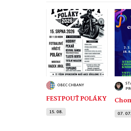
ST
OBEC CHBANY
PR
FESTPOUŤ POLÁKY 2026
Chom
15. 08.
07. 07.