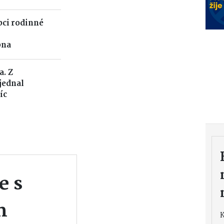
pci rodinné
pna
a. Z
jednal
íc
e s
m