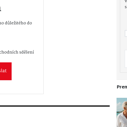
v
m
s
o důležitého do
vání osobních
bchodních sdělení
lat
Pre