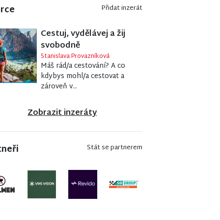
erce
Přidat inzerát
Cestuj, vydělávej a žij
svobodně
Stanislava Provazníková
Máš rád/a cestování? A co
kdybys mohl/a cestovat a
zároveň v...
Zobrazit inzeráty
tneři
Stát se partnerem