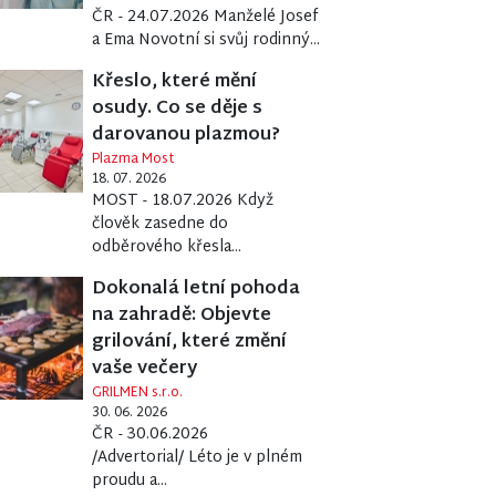
ČR - 24.07.2026 Manželé Josef
a Ema Novotní si svůj rodinný...
Křeslo, které mění
osudy. Co se děje s
darovanou plazmou?
Plazma Most
18. 07. 2026
MOST - 18.07.2026 Když
člověk zasedne do
odběrového křesla...
Dokonalá letní pohoda
na zahradě: Objevte
grilování, které změní
vaše večery
cích nabídne týdenní program. Láká na ki
GRILMEN s.r.o.
30. 06. 2026
ČR - 30.06.2026
/Advertorial/ Léto je v plném
proudu a...