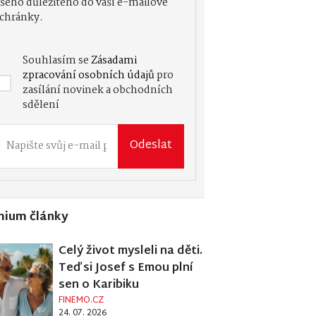
šeho důležitého do vaší e-mailové
chránky.
Souhlasím se
Zásadami
zpracování osobních údajů
pro
zasílání novinek a obchodních
sdělení
Odeslat
mium články
Celý život mysleli na děti.
Teď si Josef s Emou plní
sen o Karibiku
FINEMO.CZ
24. 07. 2026