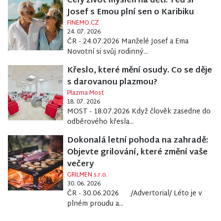
Celý život mysleli na děti. Teď si
Josef s Emou plní sen o Karibiku
FINEMO.CZ
24. 07. 2026
ČR - 24.07.2026 Manželé Josef a Ema
Novotní si svůj rodinný...
Křeslo, které mění osudy. Co se děje
s darovanou plazmou?
Plazma Most
18. 07. 2026
MOST - 18.07.2026 Když člověk zasedne do
odběrového křesla...
Dokonalá letní pohoda na zahradě:
Objevte grilování, které změní vaše
večery
GRILMEN s.r.o.
30. 06. 2026
ČR - 30.06.2026 /Advertorial/ Léto je v
plném proudu a...