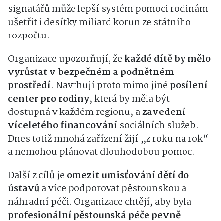
signatářů může lepší systém pomoci rodinám
ušetřit i desítky miliard korun ze státního
rozpočtu.
Organizace upozorňují, že
každé dítě by mělo
vyrůstat v bezpečném a podnětném
prostředí
. Navrhují proto mimo jiné
posílení
center pro rodiny
, která by měla být
dostupná v každém regionu, a
zavedení
víceletého financování
sociálních služeb.
Dnes totiž mnohá zařízení žijí „z roku na rok“
a nemohou plánovat dlouhodobou pomoc.
Další z cílů je
omezit umisťování dětí do
ústavů
a více podporovat pěstounskou a
náhradní péči. Organizace chtějí, aby byla
profesionální pěstounská péče pevně