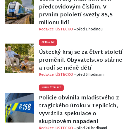
předcovidovým číslům. V
prvním pololetí svezly 85,5
milionu lidí
Redakce iÚSTECKO
– před 1 hodinou
AKTUÁLNĚ
Ústecký kraj se za čtvrt století
proměnil. Obyvatelstvo stárne
a rodí se méně dětí
Redakce iÚSTECKO
– před 5 hodinami
KRIMI
/
TEPLICE
Policie obvinila mladistvého z
tragického útoku v Teplicích,
vyvrátila spekulace o
skupinovém napadení
Redakce iÚSTECKO
– před 20 hodinami