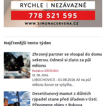
Nejčtenější tento týden
Zhrzený partner se vloupal do domu
sekerou. Odnesl si zlato za půl
milionu
Redakce iÚSTECKO
01. 08. 2026
LIBOCHOVICE - 01.08.2026 Až na půl
milionu korun se vyšplha...
Desetitunový mamut z důlních
rýpadel stane před úřadem v Ústí.
Připomene objev z Bukova