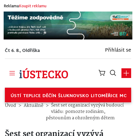
Reklama
Koupit reklamu
Přihlásit se
Čt 6. 8., Oldřiška
ÚSTÍ
TEPLICE
DĚČÍN
ŠLUKNOVSKO
LITOMĚŘICE
MOSTE
Šest set organizací vyzývá budoucí
Úvod
Aktuálně
vládu: pomozte rodinám,
pěstounům a ohroženým dětem
Šest set organizací vyzývá