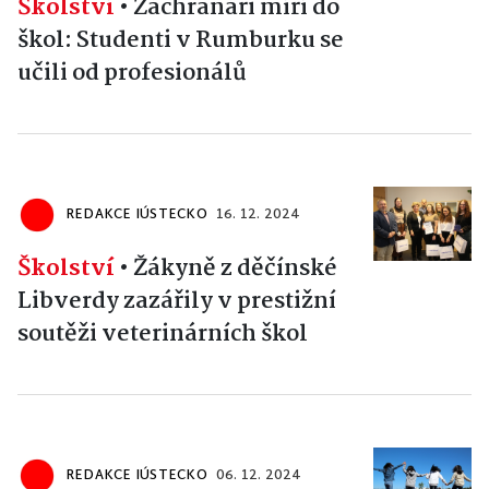
Školství
•
Záchranáři míří do
škol: Studenti v Rumburku se
učili od profesionálů
REDAKCE IÚSTECKO
16. 12. 2024
Školství
•
Žákyně z děčínské
Libverdy zazářily v prestižní
soutěži veterinárních škol
REDAKCE IÚSTECKO
06. 12. 2024