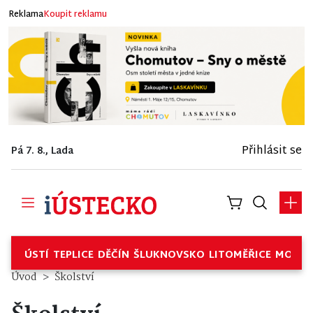
Reklama
Koupit reklamu
Přihlásit se
Pá 7. 8., Lada
ÚSTÍ
TEPLICE
DĚČÍN
ŠLUKNOVSKO
LITOMĚŘICE
MOSTE
Úvod
Školství