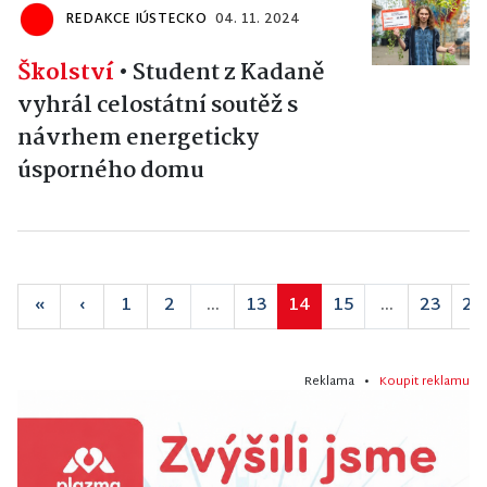
REDAKCE IÚSTECKO
04. 11. 2024
Školství
•
Student z Kadaně
vyhrál celostátní soutěž s
návrhem energeticky
úsporného domu
«
‹
1
2
...
13
14
15
...
23
24
Reklama •
Koupit reklamu