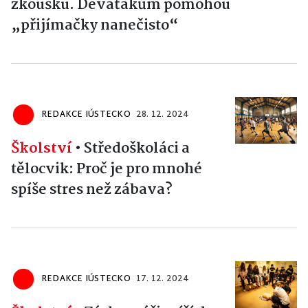
zkoušku. Deváťákům pomohou
„přijímačky nanečisto“
REDAKCE IÚSTECKO
28. 12. 2024
Školství
•
Středoškoláci a
tělocvik: Proč je pro mnohé
spíše stres než zábava?
REDAKCE IÚSTECKO
17. 12. 2024