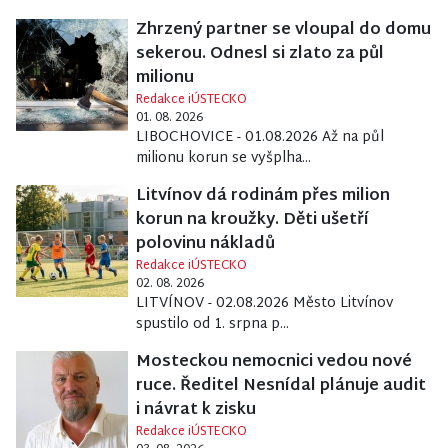
Zhrzený partner se vloupal do domu
sekerou. Odnesl si zlato za půl
milionu
Redakce iÚSTECKO
01. 08. 2026
LIBOCHOVICE - 01.08.2026 Až na půl
milionu korun se vyšplha...
Litvínov dá rodinám přes milion
korun na kroužky. Děti ušetří
polovinu nákladů
Redakce iÚSTECKO
02. 08. 2026
LITVÍNOV - 02.08.2026 Město Litvínov
spustilo od 1. srpna p...
Mosteckou nemocnici vedou nové
ruce. Ředitel Nesnídal plánuje audit
i návrat k zisku
Redakce iÚSTECKO