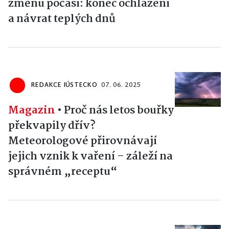
změnu počasí: konec ochlazení
a návrat teplých dnů
REDAKCE IÚSTECKO
07. 06. 2025
Magazin
•
Proč nás letos bouřky
překvapily dřív?
Meteorologové přirovnávají
jejich vznik k vaření – záleží na
správném „receptu“