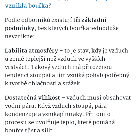
vznikla bouřka?
Podle odborníků existují
tři základní
podmínky
, bez kterých bouřka jednoduše
nevznikne:
Labilita atmosféry
– to je stav, kdy je vzduch
u země teplejší než vzduch ve vyšších
vrstvách. Takový vzduch má přirozenou
tendenci stoupat a tím vzniká pohyb potřebný
k tvorbě oblačnosti a srážek.
Dostatečná vlhkost
– vzduch musí obsahovat
vodní páru. Když vzduch stoupá, pára
kondenzuje a vznikají mraky. Při tomto
procesu se uvolňuje teplo, které pomáhá
bouřce růst a sílit.