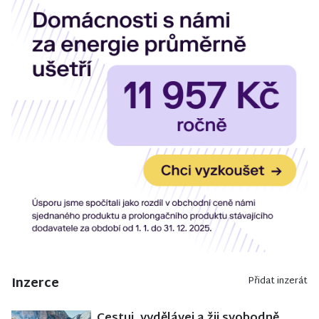
Inzerce
Přidat inzerát
Cestuj, vydělávej a žij svobodně