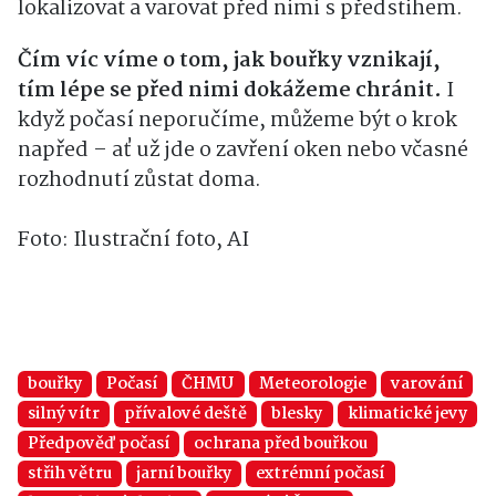
lokalizovat a varovat před nimi s předstihem.
Čím víc víme o tom, jak bouřky vznikají,
tím lépe se před nimi dokážeme chránit.
I
když počasí neporučíme, můžeme být o krok
napřed – ať už jde o zavření oken nebo včasné
rozhodnutí zůstat doma.
Foto: Ilustrační foto, AI
bouřky
Počasí
ČHMU
Meteorologie
varování
silný vítr
přívalové deště
blesky
klimatické jevy
Předpověď počasí
ochrana před bouřkou
střih větru
jarní bouřky
extrémní počasí