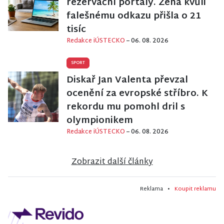
rezervační portály. Žena kvůli
falešnému odkazu přišla o 21
tisíc
Redakce iÚSTECKO
– 06. 08. 2026
SPORT
Diskař Jan Valenta převzal
ocenění za evropské stříbro. K
rekordu mu pomohl dril s
olympionikem
Redakce iÚSTECKO
– 06. 08. 2026
Zobrazit další články
Reklama •
Koupit reklamu