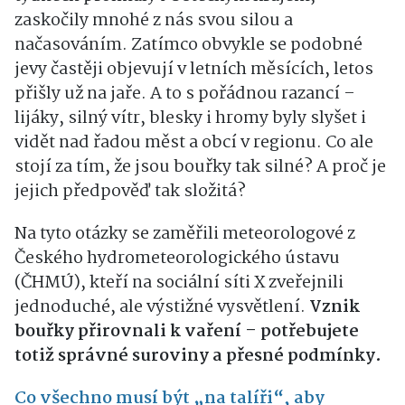
zaskočily mnohé z nás svou silou a
načasováním. Zatímco obvykle se podobné
jevy častěji objevují v letních měsících, letos
přišly už na jaře. A to s pořádnou razancí –
lijáky, silný vítr, blesky i hromy byly slyšet i
vidět nad řadou měst a obcí v regionu. Co ale
stojí za tím, že jsou bouřky tak silné? A proč je
jejich předpověď tak složitá?
Na tyto otázky se zaměřili meteorologové z
Českého hydrometeorologického ústavu
(ČHMÚ), kteří na sociální síti X zveřejnili
jednoduché, ale výstižné vysvětlení.
Vznik
bouřky přirovnali k vaření – potřebujete
totiž správné suroviny a přesné podmínky.
Co všechno musí být „na talíři“, aby