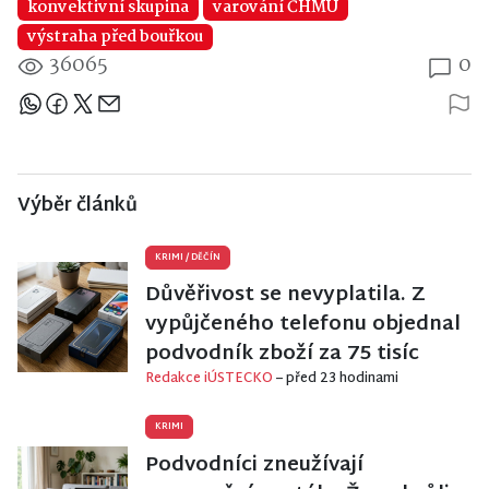
konvektivní skupina
varování ČHMU
výstraha před bouřkou
36065
0
Sdílejte článek
Výběr článků
KRIMI
/
DĚČÍN
Důvěřivost se nevyplatila. Z
vypůjčeného telefonu objednal
podvodník zboží za 75 tisíc
Redakce iÚSTECKO
– před 23 hodinami
KRIMI
Podvodníci zneužívají