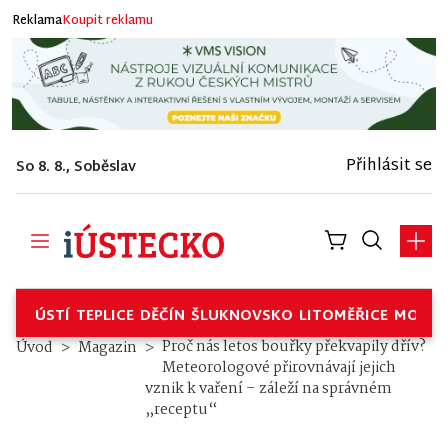
Reklama
Koupit reklamu
Přihlásit se
So 8. 8., Soběslav
ÚSTÍ
TEPLICE
DĚČÍN
ŠLUKNOVSKO
LITOMĚŘICE
MOSTE
Proč nás letos bouřky překvapily dřív?
Úvod
Magazin
Meteorologové přirovnávají jejich
vznik k vaření – záleží na správném
„receptu“