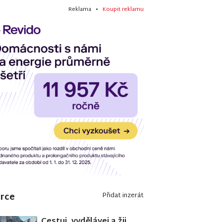
Reklama •
Koupit reklamu
erce
Přidat inzerát
Cestuj, vydělávej a žij