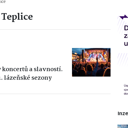
ice
Teplice
y koncertů a slavností.
2. lázeňské sezony
Inz