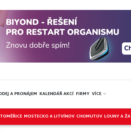
ODEJ A PRONÁJEM
KALENDÁŘ AKCÍ
FIRMY
VÍCE
ITOMĚŘICE
MOSTECKO A LITVÍNOV
CHOMUTOV
LOUNY A ŽA