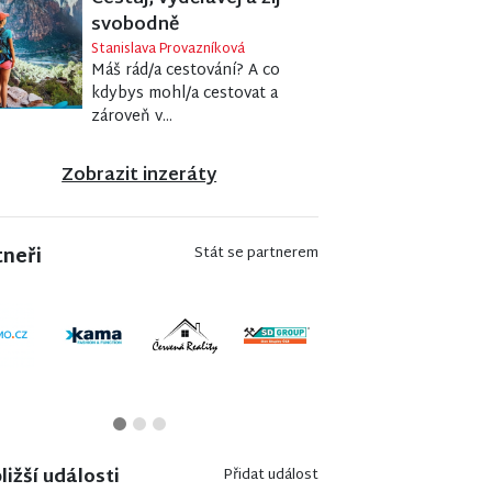
svobodně
Stanislava Provazníková
Máš rád/a cestování? A co
kdybys mohl/a cestovat a
zároveň v...
Zobrazit inzeráty
tneři
Stát se partnerem
ližší události
Přidat událost