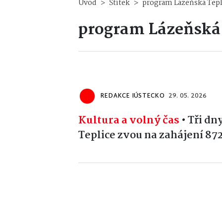
Úvod
Štítek
program Lázeňská Tepl
program Lázeňská 
REDAKCE IÚSTECKO
29. 05. 2026
Kultura a volný čas
•
Tři dn
Teplice zvou na zahájení 87