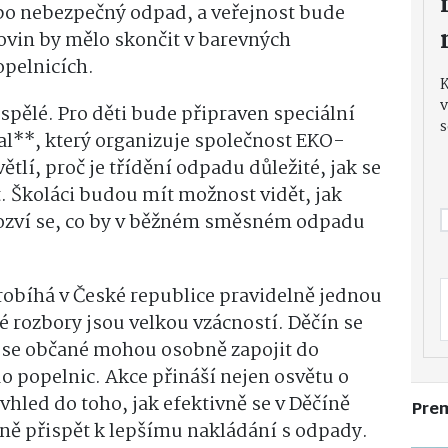
nebo nebezpečný odpad, a veřejnost bude
rovin by mělo skončit v barevných
opelnicích.
v
pělé. Pro děti bude připraven speciální
s
l**, který organizuje společnost EKO-
tlí, proč je třídění odpadu důležité, jak se
t. Školáci budou mít možnost vidět, jak
ozví se, co by v běžném směsném odpadu
bíhá v České republice pravidelně jednou
né rozbory jsou velkou vzácností. Děčín se
e se občané mohou osobně zapojit do
o popelnic. Akce přináší nejen osvětu o
 vhled do toho, jak efektivně se v Děčíně
Pre
ně přispět k lepšímu nakládání s odpady.