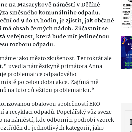
ěhne na Masarykově náměstí v Děčíně
lýza směsného komunálního odpadu.
ční od 9 do 13 hodin, je zjistit, jak občané
ní má obsah černých nádob. Zúčastnit se
oká veřejnost, která bude mít jedinečnou
cesu rozboru odpadu.
áme jako město zkušenost. Tentokrát ale
ost,“ uvedla náměstkyně primátora Anna
uje problematice odpadového
místě po celou dobu akce. Zajímá mě
anů na tuto důležitou problematiku.“
utorizovanou obalovou společností EKO-
í a recyklaci odpadů. Popelářský vůz sveze
mo na náměstí, kde odborníci podrobí vzorek
ztříděn do jednotlivých kategorií, jako