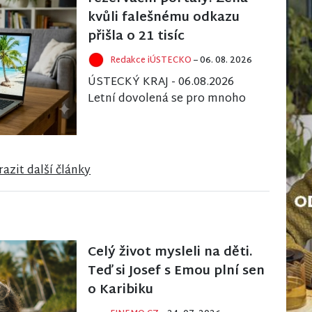
kvůli falešnému odkazu
přišla o 21 tisíc
Redakce iÚSTECKO
– 06. 08. 2026
ÚSTECKÝ KRAJ - 06.08.2026
Letní dovolená se pro mnoho
lidí stává pastí kvůli
internetovým podvodníkům,
kteří se zaměřují na klien...
azit další články
Celý život mysleli na děti.
Teď si Josef s Emou plní sen
o Karibiku