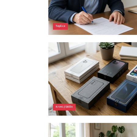
Teplice
Krimi
/
Děčín