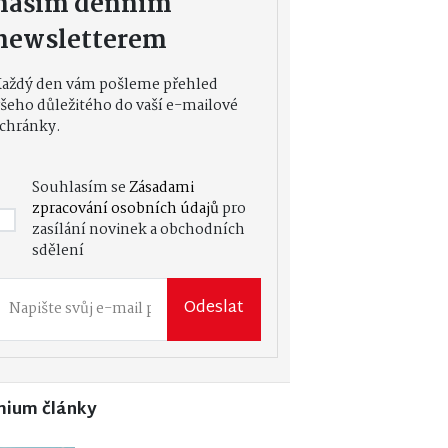
naším denním
newsletterem
Každý den vám pošleme přehled
šeho důležitého do vaší e-mailové
chránky.
Souhlasím se
Zásadami
zpracování osobních údajů
pro
zasílání novinek a obchodních
sdělení
Odeslat
mium články