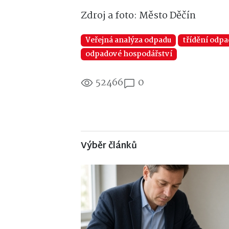
Zdroj a foto: Město Děčín
Veřejná analýza odpadu
třídění odp
odpadové hospodářství
52466
0
Výběr článků