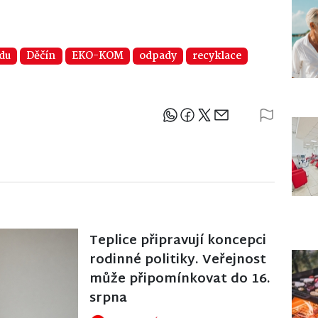
adu
Děčín
EKO-KOM
odpady
recyklace
Sdílejte článek
Teplice připravují koncepci
rodinné politiky. Veřejnost
může připomínkovat do 16.
srpna