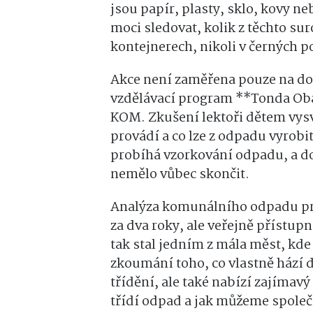
jsou papír, plasty, sklo, kovy 
moci sledovat, kolik z těchto su
kontejnerech, nikoli v černých p
Akce není zaměřena pouze na dos
vzdělávací program **Tonda Oba
KOM. Zkušení lektoři dětem vysvě
provádí a co lze z odpadu vyrobi
probíhá vzorkování odpadu, a d
nemělo vůbec skončit.
Analýza komunálního odpadu pro
za dva roky, ale veřejně přístup
tak stal jedním z mála měst, kd
zkoumání toho, co vlastně hází d
třídění, ale také nabízí zajímavý
třídí odpad a jak můžeme společ