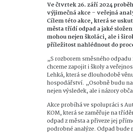
Ve čtvrtek 26. září 2024 prob
výjimečná akce – veřejná ana
Cílem této akce, která se uskute
města třídí odpad a jaké slože
mohou nejen školáci, ale i šir
příležitost nahlédnout do pro
„S rozborem směsného odpadu m
chceme zapojit i školy a veřejn
Lehká, která se dlouhodobě věn
hospodářství. „Osobně budu na 
nejen výsledek, ale i názory obč
Akce probíhá ve spolupráci s A
KOM, která se zaměřuje na tříděn
odpad z města a přiveze jej pří
podrobné analýze. Odpad bude ro