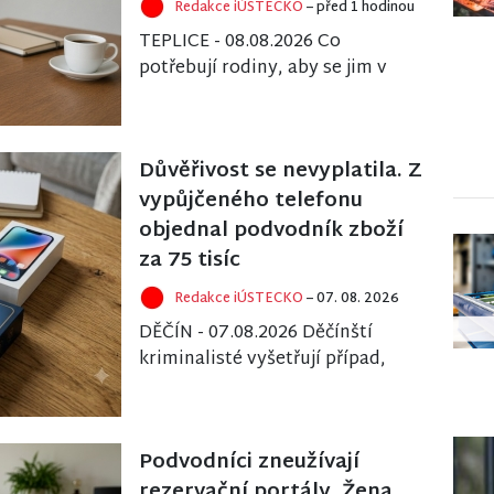
Redakce iÚSTECKO
– před 1 hodinou
TEPLICE - 08.08.2026 Co
potřebují rodiny, aby se jim v
Teplicích dobře žilo? Dostupné
služby pro děti, pomoc v
náročné...
Důvěřivost se nevyplatila. Z
vypůjčeného telefonu
objednal podvodník zboží
za 75 tisíc
Redakce iÚSTECKO
– 07. 08. 2026
DĚČÍN - 07.08.2026 Děčínští
kriminalisté vyšetřují případ,
který ukazuje, jak snadné je
zneužít cizí digitální identitu.
Třicetil...
Podvodníci zneužívají
rezervační portály. Žena