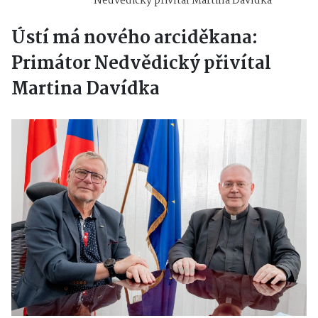
Nedvědický přivítal Martina Davídka
Ústí má nového arciděkana:
Primátor Nedvědický přivítal
Martina Davídka