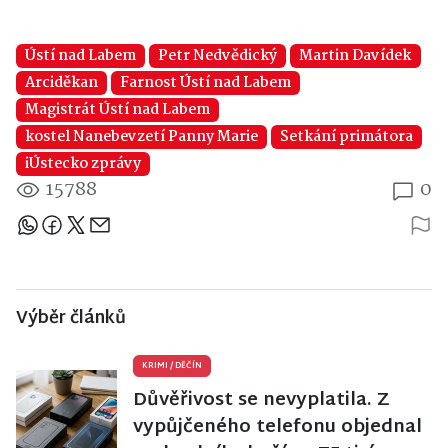
Ústí nad Labem
Petr Nedvědický
Martin Davídek
Arciděkan
Farnost Ústí nad Labem
Magistrát Ústí nad Labem
kostel Nanebevzetí Panny Marie
Setkání primátora
iÚstecko zprávy
15788
0
Sdílejte článek
Výběr článků
KRIMI
/
DĚČÍN
Důvěřivost se nevyplatila. Z
vypůjčeného telefonu objednal