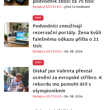
podvodník zboží za 75 tisíc
Redakce iÚSTECKO
– před 14 hodinami
KRIMI
Podvodníci zneužívají
rezervační portály. Žena kvůli
falešnému odkazu přišla o 21
tisíc
Redakce iÚSTECKO
– 06. 08. 2026
SPORT
Diskař Jan Valenta převzal
ocenění za evropské stříbro. K
rekordu mu pomohl dril s
olympionikem
Redakce iÚSTECKO
– 06. 08. 2026