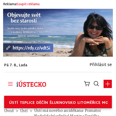
Reklama
Koupit reklamu
Přihlásit se
Pá 7. 8., Lada
ÚSTÍ
TEPLICE
DĚČÍN
ŠLUKNOVSKO
LITOMĚŘICE
MOSTE
Ústí má nového arciděkana: Primátor
Úvod
Ústí