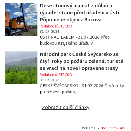
Desetitunový mamut z důlních
rýpadel stane před úřadem v Ústí.
Připomene objev z Bukova
Redakce iÚSTECKO
31. 07. 2026
ÚSTÍ NAD LABEM - 31.07.2026 Před
budovou Krajského úřadu v...
Národní park České Švýcarsko se
čtyři roky po požáru zelená, turisté
se vrací na nové i opravené trasy
Redakce iÚSTECKO
31. 07. 2026
ČESKÉ ŠVÝCARSKO - 31.07.2026 Čtyři roky
po ničivém požáru,...
Zobrazit další články
Reklama •
Koupit reklamu