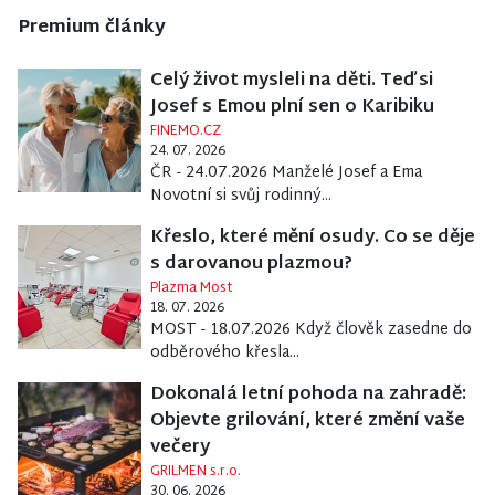
Premium články
Celý život mysleli na děti. Teď si
Josef s Emou plní sen o Karibiku
FINEMO.CZ
24. 07. 2026
ČR - 24.07.2026 Manželé Josef a Ema
Novotní si svůj rodinný...
Křeslo, které mění osudy. Co se děje
s darovanou plazmou?
Plazma Most
18. 07. 2026
MOST - 18.07.2026 Když člověk zasedne do
odběrového křesla...
Dokonalá letní pohoda na zahradě:
Objevte grilování, které změní vaše
večery
GRILMEN s.r.o.
30. 06. 2026