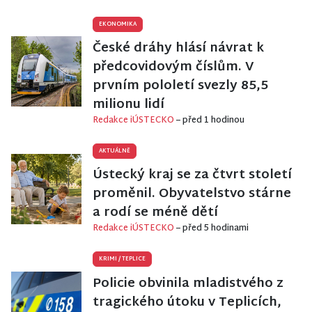
EKONOMIKA
České dráhy hlásí návrat k
předcovidovým číslům. V
prvním pololetí svezly 85,5
milionu lidí
Redakce iÚSTECKO
– před 1 hodinou
AKTUÁLNĚ
Ústecký kraj se za čtvrt století
proměnil. Obyvatelstvo stárne
a rodí se méně dětí
Redakce iÚSTECKO
– před 5 hodinami
KRIMI
/
TEPLICE
Policie obvinila mladistvého z
tragického útoku v Teplicích,