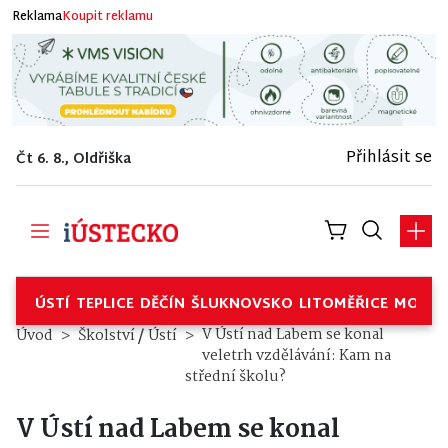
Reklama
Koupit reklamu
Přihlásit se
Čt 6. 8., Oldřiška
ÚSTÍ
TEPLICE
DĚČÍN
ŠLUKNOVSKO
LITOMĚŘICE
MOSTE
/
V Ústí nad Labem se konal
Úvod
Školství
Ústí
veletrh vzdělávání: Kam na
střední školu?
V Ústí nad Labem se konal