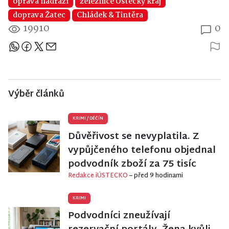
oprava nádraží
železnice Ústecký kraj
doprava Žatec
Chládek & Tintěra
19910
0
Sdílejte článek
Výběr článků
KRIMI
/
DĚČÍN
Důvěřivost se nevyplatila. Z
vypůjčeného telefonu objednal
podvodník zboží za 75 tisíc
Redakce iÚSTECKO
– před 9 hodinami
KRIMI
Podvodníci zneužívají