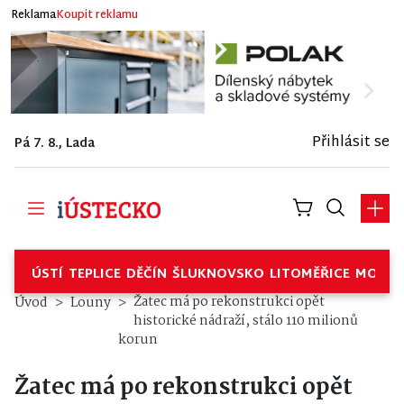
Reklama
Koupit reklamu
Přihlásit se
Pá 7. 8., Lada
ÚSTÍ
TEPLICE
DĚČÍN
ŠLUKNOVSKO
LITOMĚŘICE
MOSTE
Žatec má po rekonstrukci opět
Úvod
Louny
historické nádraží, stálo 110 milionů
korun
Žatec má po rekonstrukci opět