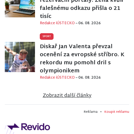
rezervační portály. Žena kvůli
falešnému odkazu přišla o 21
tisíc
Redakce iÚSTECKO
– 06. 08. 2026
SPORT
Diskař Jan Valenta převzal
ocenění za evropské stříbro. K
rekordu mu pomohl dril s
olympionikem
Redakce iÚSTECKO
– 06. 08. 2026
Zobrazit další články
Reklama •
Koupit reklamu