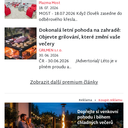
Plazma Most
18. 07. 2026
MOST - 18.07.2026 Když člověk zasedne do
odběrového křesla...
Dokonalá letní pohoda na zahradě:
Objevte grilování, které změní vaše
večery
GRILMEN s.r.o.
30. 06. 2026
ČR - 30.06.2026 /Advertorial/ Léto je v
plném proudu a...
Zobrazit další premium články
Reklama •
Koupit reklamu