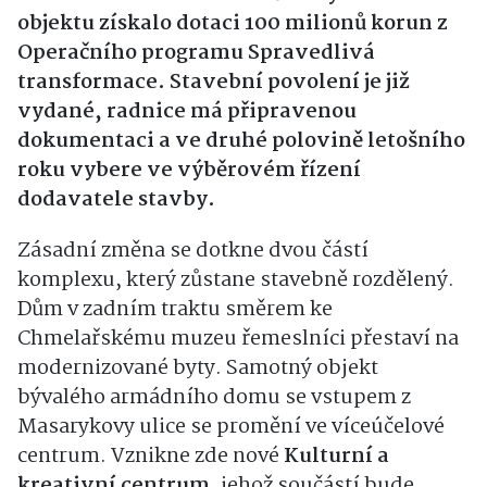
objektu získalo dotaci 100 milionů korun z
Operačního programu Spravedlivá
transformace. Stavební povolení je již
vydané, radnice má připravenou
dokumentaci a ve druhé polovině letošního
roku vybere ve výběrovém řízení
dodavatele stavby.
Zásadní změna se dotkne dvou částí
komplexu, který zůstane stavebně rozdělený.
Dům v zadním traktu směrem ke
Chmelařskému muzeu řemeslníci přestaví na
modernizované byty. Samotný objekt
bývalého armádního domu se vstupem z
Masarykovy ulice se promění ve víceúčelové
centrum. Vznikne zde nové
Kulturní a
kreativní centrum
, jehož součástí bude