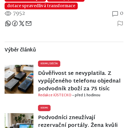
dotace spravedlivá transformace
7952
0
Sdílejte článek
Výběr článků
KRIMI
/
DĚČÍN
Důvěřivost se nevyplatila. Z
vypůjčeného telefonu objednal
podvodník zboží za 75 tisíc
Redakce iÚSTECKO
– před 1 hodinou
KRIMI
Podvodníci zneužívají
rezervační portály. Žena kvůli