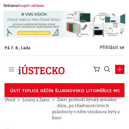
Reklama
Koupit reklamu
Přihlásit se
Pá 7. 8., Lada
ÚSTÍ
TEPLICE
DĚČÍN
ŠLUKNOVSKO
LITOMĚŘICE
MOSTE
Žatec probudí bývalý armádní
Úvod
Louny a Žatec
dům, po třiadvaceti letech
prázdnoty v něm vzniknou byty a
kino