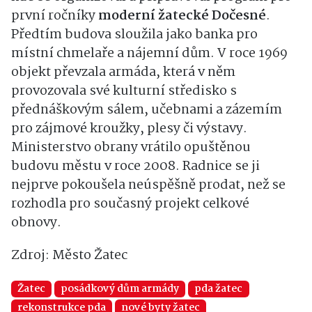
první ročníky
moderní žatecké Dočesné
.
Předtím budova sloužila jako banka pro
místní chmelaře a nájemní dům. V roce 1969
objekt převzala armáda, která v něm
provozovala své kulturní středisko s
přednáškovým sálem, učebnami a zázemím
pro zájmové kroužky, plesy či výstavy.
Ministerstvo obrany vrátilo opuštěnou
budovu městu v roce 2008. Radnice se ji
nejprve pokoušela neúspěšně prodat, než se
rozhodla pro současný projekt celkové
obnovy.
Zdroj: Město Žatec
Žatec
posádkový dům armády
pda žatec
rekonstrukce pda
nové byty žatec