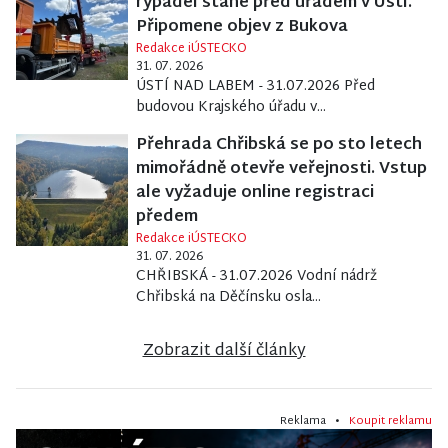
rýpadel stane před úřadem v Ústí.
Připomene objev z Bukova
Redakce iÚSTECKO
31. 07. 2026
ÚSTÍ NAD LABEM - 31.07.2026 Před
budovou Krajského úřadu v...
Přehrada Chřibská se po sto letech
mimořádně otevře veřejnosti. Vstup
ale vyžaduje online registraci
předem
Redakce iÚSTECKO
31. 07. 2026
CHŘIBSKÁ - 31.07.2026 Vodní nádrž
Chřibská na Děčínsku osla...
Zobrazit další články
Reklama •
Koupit reklamu