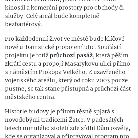
kinosál a komerční prostory pro obchody či
služby. Celý areál bude kompletně
bezbariérový.
Pro každodenní život ve městě bude klíčové
nové urbanistické propojení ulic. Součástí
projektu je totiž
průchozí pasáž
, která pěším
zkrátí cestu a propojí Masarykovu ulici přímo
s náměstím Prokopa Velkého. Z uzavřeného
vojenského areálu, který od roku 2003 pouze
pustne, se tak stane přístupná a průchozí část
městského centra.
Historie budovy je přitom těsně spjatá s
novodobými tradicemi Žatce. V padesátých
letech minulého století zde sídlil Dům osvěty,
kde se organizoval a připravoval program pro