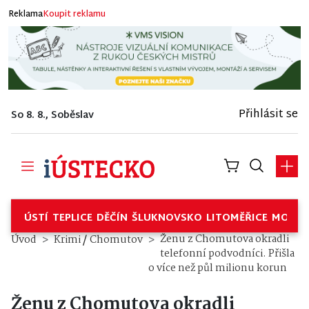
Reklama
Koupit reklamu
Přihlásit se
So 8. 8., Soběslav
ÚSTÍ
TEPLICE
DĚČÍN
ŠLUKNOVSKO
LITOMĚŘICE
MOSTE
/
Ženu z Chomutova okradli
Úvod
Krimi
Chomutov
telefonní podvodníci. Přišla
o více než půl milionu korun
Ženu z Chomutova okradli