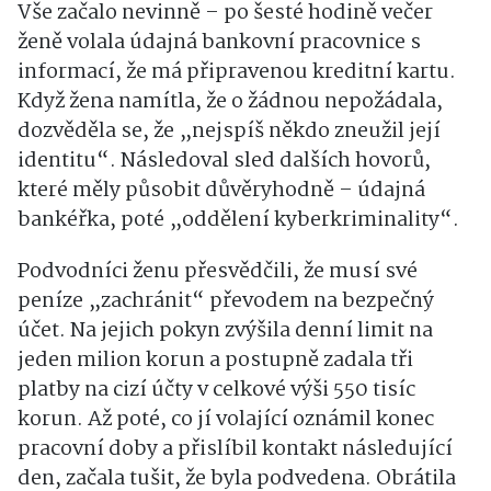
Vše začalo nevinně – po šesté hodině večer
ženě volala údajná bankovní pracovnice s
informací, že má připravenou kreditní kartu.
Když žena namítla, že o žádnou nepožádala,
dozvěděla se, že „nejspíš někdo zneužil její
identitu“. Následoval sled dalších hovorů,
které měly působit důvěryhodně – údajná
bankéřka, poté „oddělení kyberkriminality“.
Podvodníci ženu přesvědčili, že musí své
peníze „zachránit“ převodem na bezpečný
účet. Na jejich pokyn zvýšila denní limit na
jeden milion korun a postupně zadala tři
platby na cizí účty v celkové výši 550 tisíc
korun. Až poté, co jí volající oznámil konec
pracovní doby a přislíbil kontakt následující
den, začala tušit, že byla podvedena. Obrátila