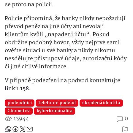
se proto na policii.
Policie připomíná, že banky nikdy nepožadují
převod peněz na jiné účty ani nevolají
klientům kvůli „napadení účtu“. Pokud
obdržíte podobný hovor, vždy nejprve sami
ověřte situaci u své banky a nikdy nikomu
nesdělujte přístupové údaje, autorizační kódy
či jiné citlivé informace.
V případě podezření na podvod kontaktujte
linku
158
.
podvodníci
telefonní podvod
ukradená identita
Chomutov
kyberkriminalita
13944
0
Sdílejte článek