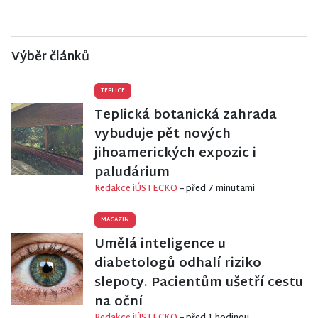
Výběr článků
TEPLICE
Teplická botanická zahrada
vybuduje pět nových
jihoamerických expozic i
paludárium
Redakce iÚSTECKO
– před 7 minutami
MAGAZIN
Umělá inteligence u
diabetologů odhalí riziko
slepoty. Pacientům ušetří cestu
na oční