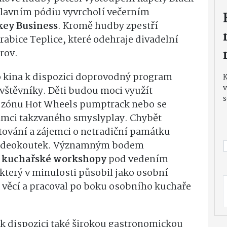
lavním pódiu vyvrcholí večerním
ey Business
. Kromě hudby zpestří
abice Teplice, které odehraje divadelní
rov.
ho kina k dispozici doprovodný program
v
vštěvníky. Děti budou moci využít
s
si zónu Hot Wheels pumptrack nebo se
 rámci takzvaného smyslyplay. Chybět
tování a zájemci o netradiční památku
 videokoutek. Významným bodem
u
kuchařské workshopy
pod vedením
který v minulosti působil jako osobní
 věcí a pracoval po boku osobního kuchaře
 k dispozici také širokou gastronomickou