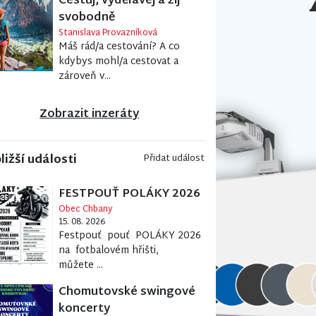
Cestuj, vydělávej a žij
svobodně
Stanislava Provazníková
Máš rád/a cestování? A co
kdybys mohl/a cestovat a
zároveň v...
Zobrazit inzeráty
ližší události
Přidat událost
FESTPOUŤ POLÁKY 2026
Obec Chbany
15. 08. 2026
Festpouť pouť POLÁKY 2026
na fotbalovém hřišti,
můžete ...
Chomutovské swingové
koncerty