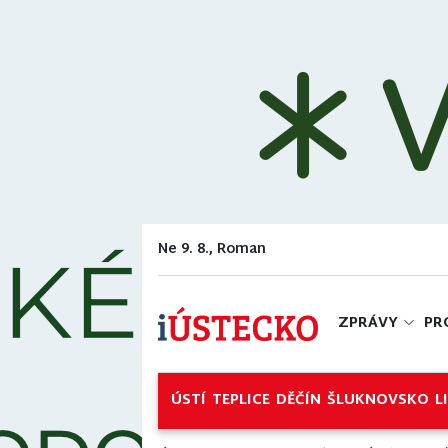
Ne 9. 8., Roman
ZPRÁVY
PR
ÚSTÍ
TEPLICE
DĚČÍN
ŠLUKNOVSKO
L