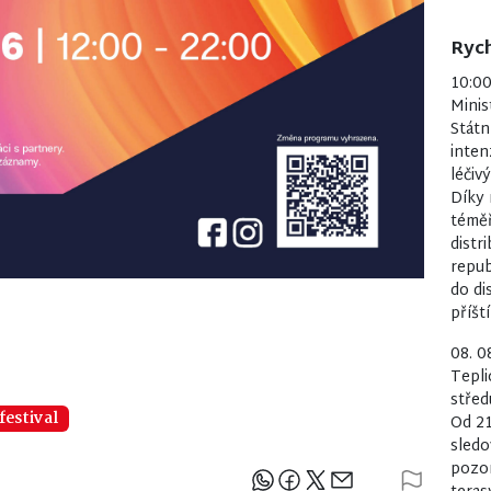
Rych
10:0
Minis
Státn
inten
léčiv
Díky 
téměř
distr
repub
do di
příšt
08. 0
Tepli
střed
festival
Od 21
sledo
pozor
Sdílejte článek