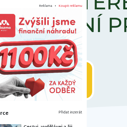
Reklama •
Koupit reklamu
erce
Přidat inzerát