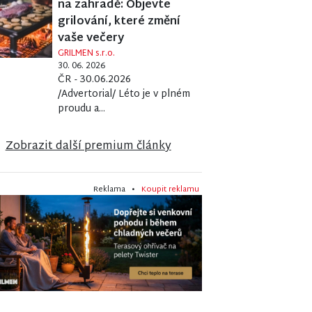
na zahradě: Objevte
grilování, které změní
vaše večery
GRILMEN s.r.o.
30. 06. 2026
ČR - 30.06.2026
/Advertorial/ Léto je v plném
proudu a...
Zobrazit další premium články
Reklama •
Koupit reklamu