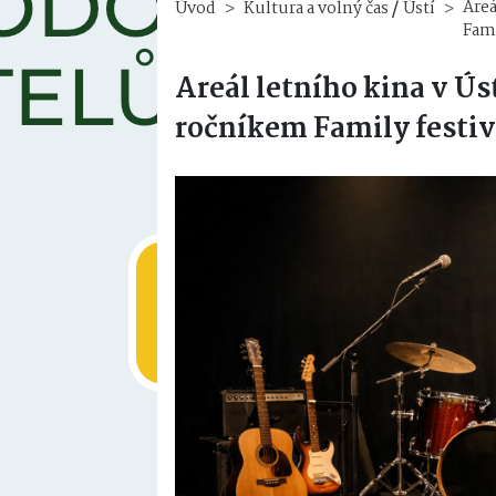
/
Areá
Úvod
Kultura a volný čas
Ústí
Fami
Areál letního kina v Ú
ročníkem Family festiv