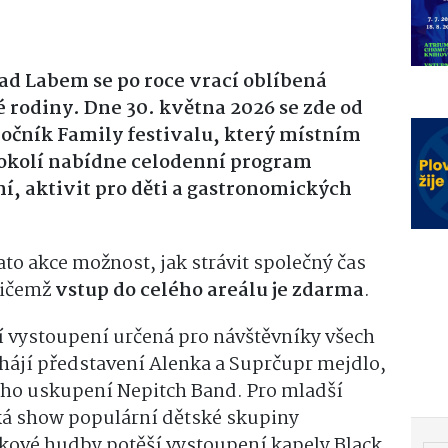
nad Labem se po roce vrací oblíbená
 rodiny. Dne 30. května 2026 se zde od
ročník Family festivalu, který místním
okolí nabídne celodenní program
í, aktivit pro děti a gastronomických
ato akce možnost, jak strávit společný čas
přičemž
vstup do celého areálu je zdarma
.
vystoupení určená pro návštěvníky všech
hájí představení Alenka a Suprčupr mejdlo,
ího uskupení Nepitch Band. Pro mladší
ká show populární dětské skupiny
ckové hudby potěší vystoupení kapely Black