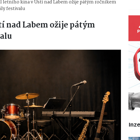
l letního kina v Ústí nad Labem ožije pátým ročníkem
ly festivalu
stí nad Labem ožije pátým
alu
Inz