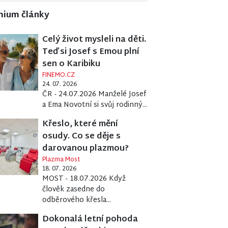
mium články
Celý život mysleli na děti.
Teď si Josef s Emou plní
sen o Karibiku
FINEMO.CZ
24. 07. 2026
ČR - 24.07.2026 Manželé Josef
a Ema Novotní si svůj rodinný...
Křeslo, které mění
osudy. Co se děje s
darovanou plazmou?
Plazma Most
18. 07. 2026
MOST - 18.07.2026 Když
člověk zasedne do
odběrového křesla...
Dokonalá letní pohoda