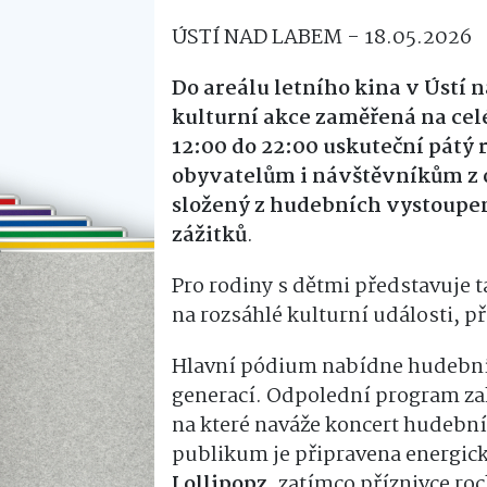
ÚSTÍ NAD LABEM - 18.05.2026
Do areálu letního kina v Ústí 
kulturní akce zaměřená na celé
12:00 do 22:00 uskuteční pátý 
obyvatelům i návštěvníkům z 
složený z hudebních vystoupen
zážitků
.
Pro rodiny s dětmi představuje t
na rozsáhlé kulturní události, 
Hlavní pódium nabídne hudební 
generací. Odpolední program za
na které naváže koncert hudebn
publikum je připravena energic
Lollipopz
, zatímco příznivce ro