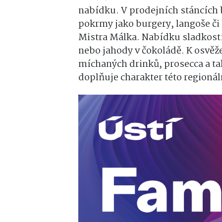
nabídku. V prodejních stáncích 
pokrmy jako burgery, langoše či 
Mistra Málka. Nabídku sladkostí
nebo jahody v čokoládě. K osvěž
míchaných drinků, prosecca a tak
doplňuje charakter této regionál