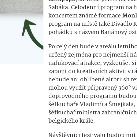
Sabáka. Celodenní program na h
koncertem známé formace
Monk
program na místě také Divadlo Kr
pohádku s názvem Banánový ost
Po celý den bude v areálu letní
určený zejména pro nejmenší ná
nafukovací atrakce, vyzkoušet 
zapojit do kreativních aktivit v
nebude ani oblíbené airbrush te
mohou využít připravený 360°
doprovodného programu budo
šéfkuchaře Vladimíra Šmejkala, 
šéfkuchař ministra zahraničních
belgického krále.
Návštěvníci festivalu budou mít