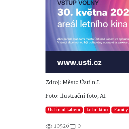
Zdroj: Město Ústí n.L.
Foto: Ilustrační foto, AI
Ústí nad Labem
Letní kino
Family 
10526
0