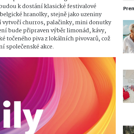
budou k dostání klasické festivalové
Pre
belgické hranolky, stejně jako uzeniny
 vytvoří churros, palačinky, mini donutky
ení bude připraven výběr limonád, kávy,
é točeného piva z lokálních pivovarů, což
ní společenské akce.