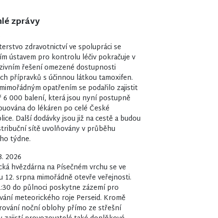
lé zprávy
0
terstvo zdravotnictví ve spolupráci se
ím ústavem pro kontrolu léčiv pokračuje v
zivním řešení omezené dostupnosti
ých přípravků s účinnou látkou tamoxifen.
mimořádným opatřením se podařilo zajistit
 6 000 balení, která jsou nyní postupně
ibuována do lékáren po celé České
lice. Další dodávky jsou již na cestě a budou
stribuční sítě uvolňovány v průběhu
ího týdne.
8. 2026
cká hvězdárna na Písečném vrchu se ve
u 12. srpna mimořádně otevře veřejnosti.
:30 do půlnoci poskytne zázemí pro
vání meteorického roje Perseid. Kromě
ování noční oblohy přímo ze střešní