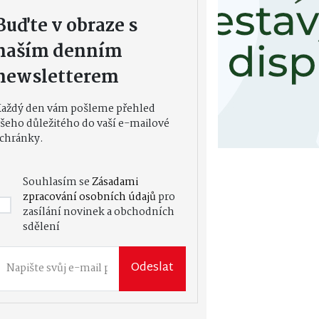
Buďte v obraze s
naším denním
newsletterem
Každý den vám pošleme přehled
šeho důležitého do vaší e-mailové
chránky.
Souhlasím se
Zásadami
zpracování osobních údajů
pro
zasílání novinek a obchodních
sdělení
Odeslat