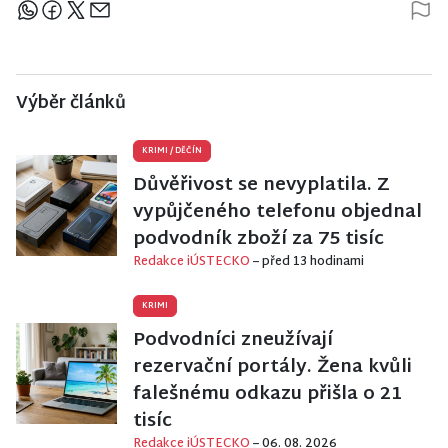
Sdílejte článek
Výběr článků
KRIMI
/
DĚČÍN
Důvěřivost se nevyplatila. Z
vypůjčeného telefonu objednal
podvodník zboží za 75 tisíc
Redakce iÚSTECKO
– před 13 hodinami
KRIMI
Podvodníci zneužívají
rezervační portály. Žena kvůli
falešnému odkazu přišla o 21
tisíc
Redakce iÚSTECKO
– 06. 08. 2026