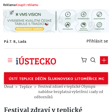
Reklama
Koupit reklamu
Přihlásit se
Pá 7. 8., Lada
ÚSTÍ
TEPLICE
DĚČÍN
ŠLUKNOVSKO
LITOMĚŘICE
MOSTE
Festival zdraví v teplické Olympii
Úvod
Teplice
nabídne bezplatná vyšetření i rady od
odborníků
Festival zdraví v teplické