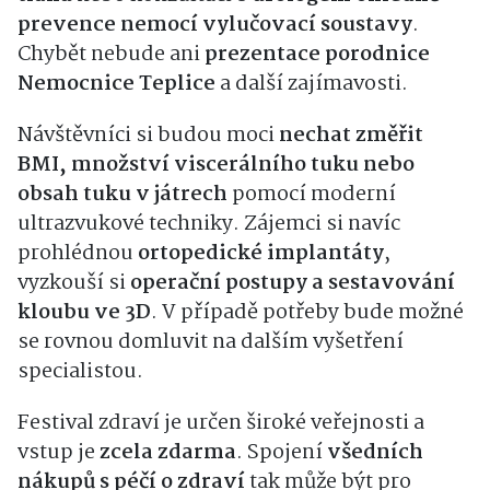
prevence nemocí vylučovací soustavy
.
Chybět nebude ani
prezentace porodnice
Nemocnice Teplice
a další zajímavosti.
Návštěvníci si budou moci
nechat změřit
BMI, množství viscerálního tuku nebo
obsah tuku v játrech
pomocí moderní
ultrazvukové techniky. Zájemci si navíc
prohlédnou
ortopedické implantáty
,
vyzkouší si
operační postupy a sestavování
kloubu ve 3D
. V případě potřeby bude možné
se rovnou domluvit na dalším vyšetření
specialistou.
Festival zdraví je určen široké veřejnosti a
vstup je
zcela zdarma
. Spojení
všedních
nákupů s péčí o zdraví
tak může být pro