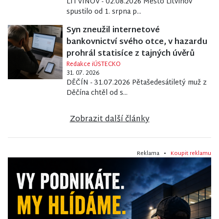
LITVÍNOV - 02.08.2026 Město Litvínov
spustilo od 1. srpna p...
Syn zneužil internetové
bankovnictví svého otce, v hazardu
prohrál statisíce z tajných úvěrů
Redakce iÚSTECKO
31. 07. 2026
DĚČÍN - 31.07.2026 Pětašedesátiletý muž z
Děčína chtěl od s...
Zobrazit další články
Reklama •
Koupit reklamu