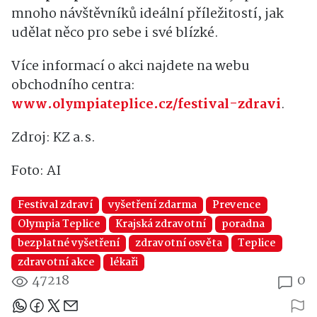
mnoho návštěvníků ideální příležitostí, jak
udělat něco pro sebe i své blízké.
Více informací o akci najdete na webu
obchodního centra:
www.olympiateplice.cz/festival-zdravi
.
Zdroj: KZ a.s.
Foto: AI
Festival zdraví
vyšetření zdarma
Prevence
Olympia Teplice
Krajská zdravotní
poradna
bezplatné vyšetření
zdravotní osvěta
Teplice
zdravotní akce
lékaři
47218
0
Sdílejte článek