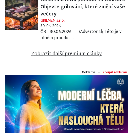
Dokonalá letní pohoda na zahradě:
Objevte grilování, které změní vaše
večery
GRILMEN s.r.o.
30. 06. 2026
ČR - 30.06.2026 /Advertorial/ Léto je v
plném proudu a...
Zobrazit další premium články
Reklama •
Koupit reklamu