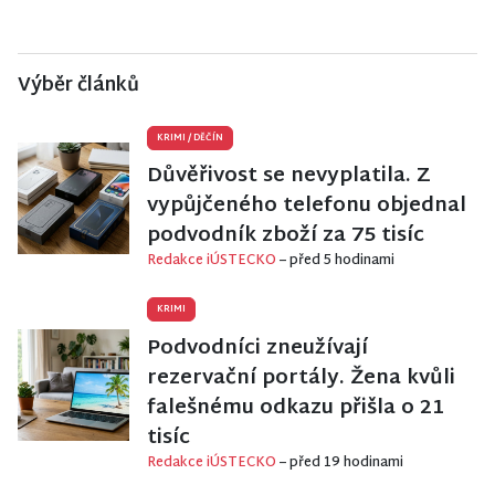
Výběr článků
KRIMI
/
DĚČÍN
Důvěřivost se nevyplatila. Z
vypůjčeného telefonu objednal
podvodník zboží za 75 tisíc
Redakce iÚSTECKO
– před 5 hodinami
KRIMI
Podvodníci zneužívají
rezervační portály. Žena kvůli
falešnému odkazu přišla o 21
tisíc
Redakce iÚSTECKO
– před 19 hodinami