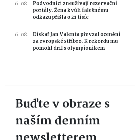
6. 08.
Podvodníci zneužívají rezervační
portály. Žena kvůli falešnému
odkazu přišla o 21 tisíc
6. 08.
Diskař Jan Valenta převzal ocenění
za evropské stříbro. K rekordu mu
pomohl dril s olympionikem
Buďte v obraze s
naším denním
newsletterem