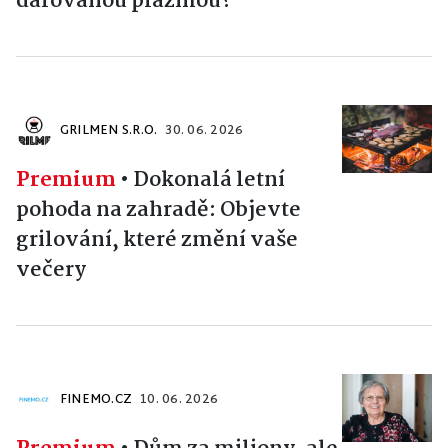
darovanou plazmou?
GRILMEN S.R.O.
30. 06. 2026
Premium
•
Dokonalá letní
pohoda na zahradě: Objevte
grilování, které změní vaše
večery
FINEMO.CZ
10. 06. 2026