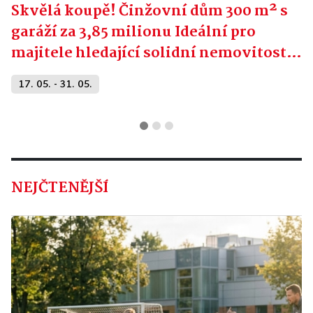
Skvělá koupě! Činžovní dům 300 m² s
garáží za 3,85 milionu Ideální pro
majitele hledající solidní nemovitost s
okamžitým nájemním potenciálem.
17. 05. - 31. 05.
NEJČTENĚJŠÍ