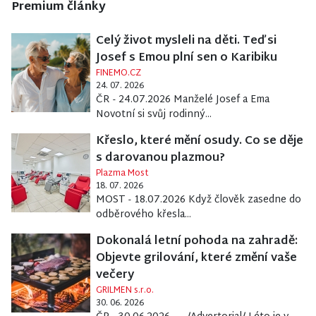
Premium články
Celý život mysleli na děti. Teď si
Josef s Emou plní sen o Karibiku
FINEMO.CZ
24. 07. 2026
ČR - 24.07.2026 Manželé Josef a Ema
Novotní si svůj rodinný...
Křeslo, které mění osudy. Co se děje
s darovanou plazmou?
Plazma Most
18. 07. 2026
MOST - 18.07.2026 Když člověk zasedne do
odběrového křesla...
Dokonalá letní pohoda na zahradě:
Objevte grilování, které změní vaše
večery
GRILMEN s.r.o.
30. 06. 2026