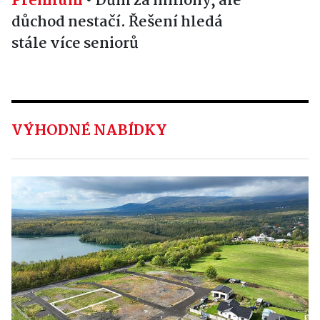
Premium
•
Dům za miliony, ale
důchod nestačí. Řešení hledá
stále více seniorů
VÝHODNÉ NABÍDKY