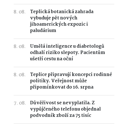
8. 08.
Teplická botanická zahrada
vybuduje pět nových
jihoamerických expozic i
paludárium
8. 08.
Umělá inteligence u diabetologů
odhalí riziko slepoty. Pacientům
ušetří cestu na oční
8. 08.
Teplice připravují koncepci rodinné
politiky. Veřejnost může
připomínkovat do 16. srpna
7. 08.
Důvěřivost se nevyplatila. Z
vypůjčeného telefonu objednal
podvodník zboží za 75 tisíc