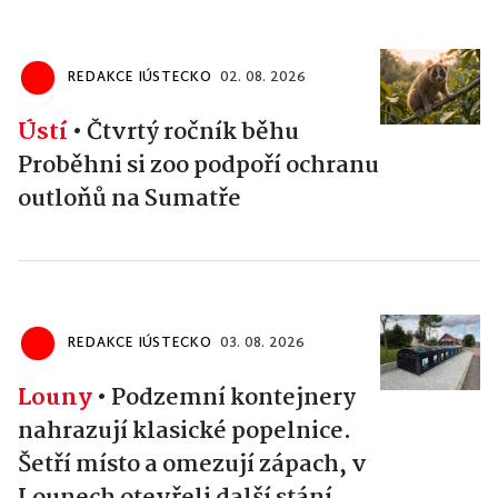
REDAKCE IÚSTECKO
02. 08. 2026
Ústí
•
Čtvrtý ročník běhu
Proběhni si zoo podpoří ochranu
outloňů na Sumatře
REDAKCE IÚSTECKO
03. 08. 2026
Louny
•
Podzemní kontejnery
nahrazují klasické popelnice.
Šetří místo a omezují zápach, v
Lounech otevřeli další stání