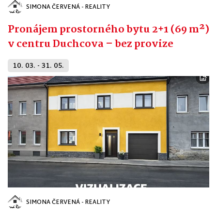
SIMONA ČERVENÁ - REALITY
Pronájem prostorného bytu 2+1 (69 m²)
v centru Duchcova – bez provize
10. 03. - 31. 05.
SIMONA ČERVENÁ - REALITY