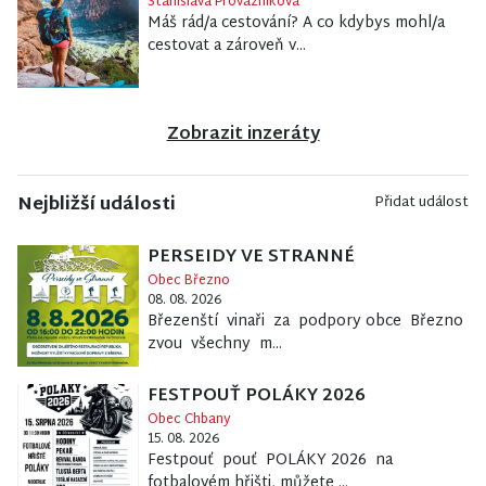
Stanislava Provazníková
Máš rád/a cestování? A co kdybys mohl/a
cestovat a zároveň v...
Zobrazit inzeráty
Nejbližší události
Přidat událost
PERSEIDY VE STRANNÉ
Obec Březno
08. 08. 2026
Březenští vinaři za podpory obce Březno
zvou všechny m...
FESTPOUŤ POLÁKY 2026
Obec Chbany
15. 08. 2026
Festpouť pouť POLÁKY 2026 na
fotbalovém hřišti, můžete ...