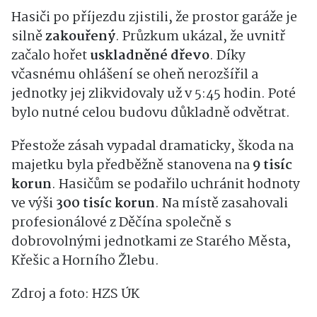
Hasiči po příjezdu zjistili, že prostor garáže je
silně
zakouřený
. Průzkum ukázal, že uvnitř
začalo hořet
uskladněné dřevo
. Díky
včasnému ohlášení se oheň nerozšířil a
jednotky jej zlikvidovaly už v 5:45 hodin. Poté
bylo nutné celou budovu důkladně odvětrat.
Přestože zásah vypadal dramaticky, škoda na
majetku byla předběžně stanovena na
9 tisíc
korun
. Hasičům se podařilo uchránit hodnoty
ve výši
300 tisíc korun
. Na místě zasahovali
profesionálové z Děčína společně s
dobrovolnými jednotkami ze Starého Města,
Křešic a Horního Žlebu.
Zdroj a foto: HZS ÚK