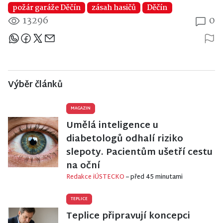
požár garáže Děčín
zásah hasičů
Děčín
13296
0
Sdílejte článek
Výběr článků
MAGAZIN
Umělá inteligence u
diabetologů odhalí riziko
slepoty. Pacientům ušetří cestu
na oční
Redakce iÚSTECKO
– před 45 minutami
TEPLICE
Teplice připravují koncepci