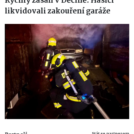
Rychlý zásah v Děčíně: Hasiči
likvidovali zakouření garáže
Stát se partnerem