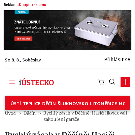
Reklama
Koupit reklamu
Přihlásit se
So 8. 8., Soběslav
ÚSTÍ
TEPLICE
DĚČÍN
ŠLUKNOVSKO
LITOMĚŘICE
MOSTE
Rychlý zásah v Děčíně: Hasiči likvidovali
Úvod
Děčín
zakouření garáže