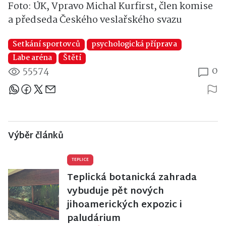
Foto: ÚK,
Vpravo Michal Kurfirst, člen komise
a předseda Českého veslařského svazu
Setkání sportovců
psychologická příprava
Labe aréna
Štětí
55574
0
Sdílejte článek
Výběr článků
TEPLICE
Teplická botanická zahrada
vybuduje pět nových
jihoamerických expozic i
paludárium