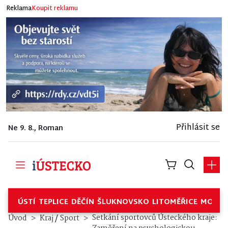
Reklama
Koupit reklamu
Přihlásit se
Ne 9. 8., Roman
ÚSTÍ
TEPLICE
DĚČÍN
ŠLUKNOVSKO
LITOMĚŘICE
MOSTE
/
Setkání sportovců Ústeckého kraje:
Úvod
Kraj
Sport