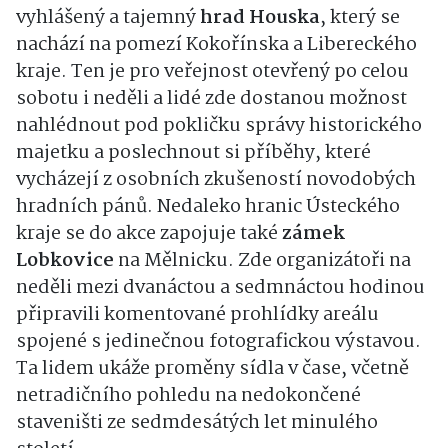
vyhlášený a tajemný
hrad Houska
, který se
nachází na pomezí Kokořínska a Libereckého
kraje. Ten je pro veřejnost otevřený po celou
sobotu i neděli a lidé zde dostanou možnost
nahlédnout pod pokličku správy historického
majetku a poslechnout si příběhy, které
vycházejí z osobních zkušeností novodobých
hradních pánů. Nedaleko hranic Ústeckého
kraje se do akce zapojuje také
zámek
Lobkovice
na Mělnicku. Zde organizátoři na
neděli mezi dvanáctou a sedmnáctou hodinou
připravili komentované prohlídky areálu
spojené s jedinečnou fotografickou výstavou.
Ta lidem ukáže proměny sídla v čase, včetně
netradičního pohledu na nedokončené
staveništi ze sedmdesátých let minulého