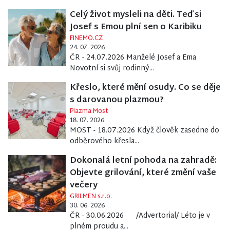
Celý život mysleli na děti. Teď si
Josef s Emou plní sen o Karibiku
FINEMO.CZ
24. 07. 2026
ČR - 24.07.2026 Manželé Josef a Ema
Novotní si svůj rodinný...
Křeslo, které mění osudy. Co se děje
s darovanou plazmou?
Plazma Most
18. 07. 2026
MOST - 18.07.2026 Když člověk zasedne do
odběrového křesla...
Dokonalá letní pohoda na zahradě:
Objevte grilování, které změní vaše
večery
GRILMEN s.r.o.
30. 06. 2026
ČR - 30.06.2026 /Advertorial/ Léto je v
plném proudu a...