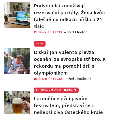
Podvodníci zneužívají
rezervační portály. Žena kvůli
falešnému odkazu přišla o 21
tisíc
Redakce iÚSTECKO
– před 1 hodinou
SPORT
Diskař Jan Valenta převzal
ocenění za evropské stříbro. K
rekordu mu pomohl dril s
olympionikem
Redakce iÚSTECKO
– před 2 hodinami
KULTURA A VOLNÝ ČAS
/
LITOMĚŘICE
Litoměřice ožijí pivním
festivalem, představí se i
nejlepší piva Ústeckého kraje