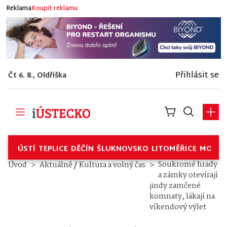
Reklama
Koupit reklamu
Přihlásit se
Čt 6. 8., Oldřiška
ÚSTÍ
TEPLICE
DĚČÍN
ŠLUKNOVSKO
LITOMĚŘICE
MOSTE
/
Soukromé hrady
Úvod
Aktuálně
Kultura a volný čas
a zámky otevírají
jindy zamčené
komnaty, lákají na
víkendový výlet