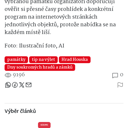
vybranou památku organizátoři doporučují
ověřit si přesné časy prohlídek a konkrétní
program na internetových stránkách
jednotlivých objektů, protože nabídka se na
každém místě liší.
Foto: Ilustrační foto, AI
památky
tip na výlet
Hrad Houska
Dny soukromých hradů a zámků
9196
0
Sdílejte článek
Výběr článků
KRIMI