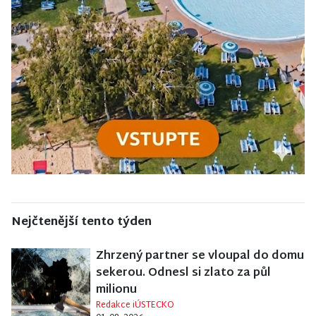
Nejčtenější tento týden
Zhrzený partner se vloupal do domu
sekerou. Odnesl si zlato za půl
milionu
Redakce iÚSTECKO