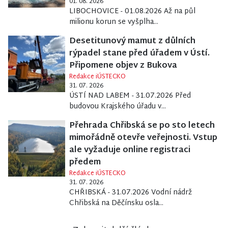
01. 08. 2026
LIBOCHOVICE - 01.08.2026 Až na půl
milionu korun se vyšplha...
Desetitunový mamut z důlních
rýpadel stane před úřadem v Ústí.
Připomene objev z Bukova
Redakce iÚSTECKO
31. 07. 2026
ÚSTÍ NAD LABEM - 31.07.2026 Před
budovou Krajského úřadu v...
Přehrada Chřibská se po sto letech
mimořádně otevře veřejnosti. Vstup
ale vyžaduje online registraci
předem
Redakce iÚSTECKO
31. 07. 2026
CHŘIBSKÁ - 31.07.2026 Vodní nádrž
Chřibská na Děčínsku osla...