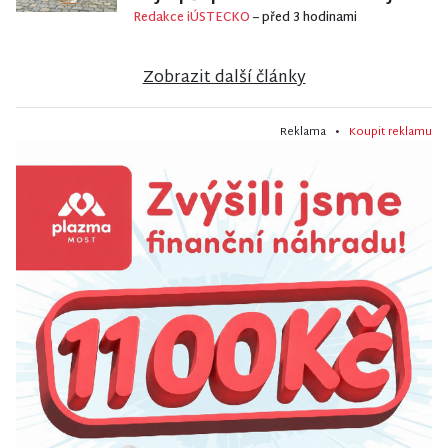
Redakce iÚSTECKO
– před 3 hodinami
Zobrazit další články
Reklama •
Koupit reklamu