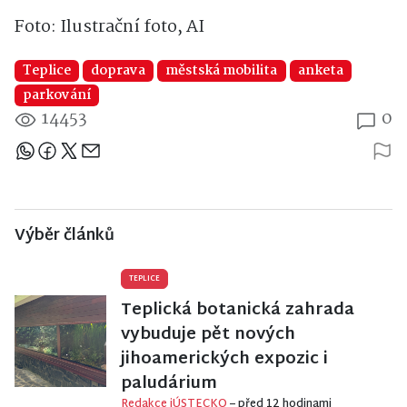
Foto: Ilustrační foto, AI
Teplice
doprava
městská mobilita
anketa
parkování
14453
0
Sdílejte článek
Výběr článků
TEPLICE
Teplická botanická zahrada
vybuduje pět nových
jihoamerických expozic i
paludárium
Redakce iÚSTECKO
– před 12 hodinami