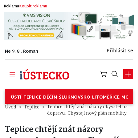
Reklama
Koupit reklamu
Přihlásit se
Ne 9. 8., Roman
ÚSTÍ
TEPLICE
DĚČÍN
ŠLUKNOVSKO
LITOMĚŘICE
MOSTE
Teplice chtějí znát názory obyvatel na
Úvod
Teplice
dopravu. Chystají nový plán mobility
Teplice chtějí znát názory