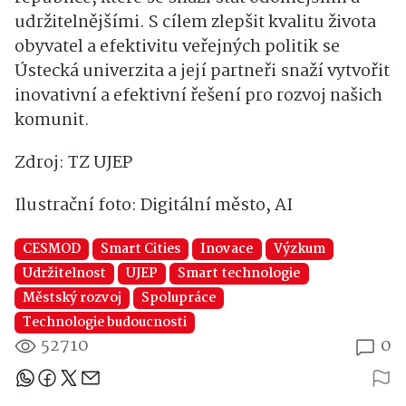
udržitelnějšími. S cílem zlepšit kvalitu života
obyvatel a efektivitu veřejných politik se
Ústecká univerzita a její partneři snaží vytvořit
inovativní a efektivní řešení pro rozvoj našich
komunit.
Zdroj: TZ UJEP
Ilustrační foto: Digitální město, AI
CESMOD
Smart Cities
Inovace
Výzkum
Udržitelnost
UJEP
Smart technologie
Městský rozvoj
Spolupráce
Technologie budoucnosti
52710
0
Sdílejte článek