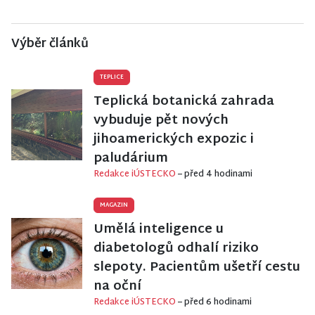
Výběr článků
TEPLICE
Teplická botanická zahrada
vybuduje pět nových
jihoamerických expozic i
paludárium
Redakce iÚSTECKO
– před 4 hodinami
MAGAZIN
Umělá inteligence u
diabetologů odhalí riziko
slepoty. Pacientům ušetří cestu
na oční
Redakce iÚSTECKO
– před 6 hodinami