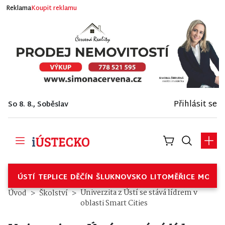
Reklama
Koupit reklamu
Přihlásit se
So 8. 8., Soběslav
ÚSTÍ
TEPLICE
DĚČÍN
ŠLUKNOVSKO
LITOMĚŘICE
MOSTE
Univerzita z Ústí se stává lídrem v
Úvod
Školství
oblasti Smart Cities