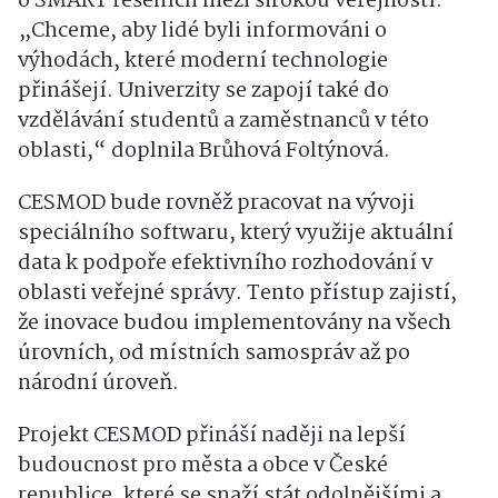
o SMART řešeních mezi širokou veřejností.
„Chceme, aby lidé byli informováni o
výhodách, které moderní technologie
přinášejí. Univerzity se zapojí také do
vzdělávání studentů a zaměstnanců v této
oblasti,“ doplnila Brůhová Foltýnová.
CESMOD bude rovněž pracovat na vývoji
speciálního softwaru, který využije aktuální
data k podpoře efektivního rozhodování v
oblasti veřejné správy. Tento přístup zajistí,
že inovace budou implementovány na všech
úrovních, od místních samospráv až po
národní úroveň.
Projekt CESMOD přináší naději na lepší
budoucnost pro města a obce v České
republice, které se snaží stát odolnějšími a