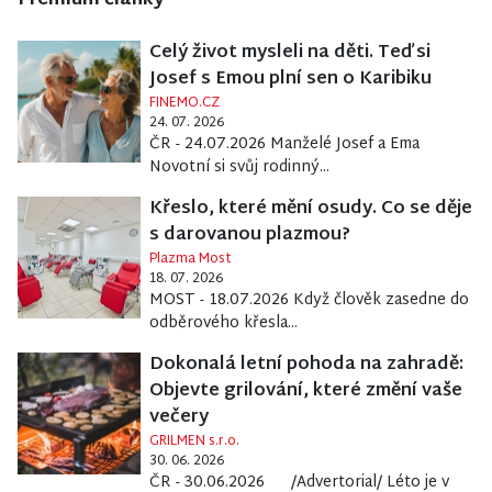
Premium články
Celý život mysleli na děti. Teď si
Josef s Emou plní sen o Karibiku
FINEMO.CZ
24. 07. 2026
ČR - 24.07.2026 Manželé Josef a Ema
Novotní si svůj rodinný...
Křeslo, které mění osudy. Co se děje
s darovanou plazmou?
Plazma Most
18. 07. 2026
MOST - 18.07.2026 Když člověk zasedne do
odběrového křesla...
Dokonalá letní pohoda na zahradě:
Objevte grilování, které změní vaše
večery
GRILMEN s.r.o.
30. 06. 2026
ČR - 30.06.2026 /Advertorial/ Léto je v