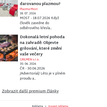
darovanou plazmou?
Plazma Most
18. 07. 2026
MOST - 18.07.2026 Když
člověk zasedne do
odběrového křesla...
Dokonalá letní pohoda
na zahradě: Objevte
grilování, které změní
vaše večery
GRILMEN s.r.o.
30. 06. 2026
ČR - 30.06.2026
/Advertorial/ Léto je v plném
proudu a...
Zobrazit další premium články
Reklama •
Koupit reklamu