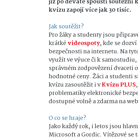
již po deváté spouští soutěžní 
kvízu zapojí více jak 30 tisíc.
Jak soutěžit?
Pro žáky a studenty jsou připra
krátké
videospoty
, kde se dozví
bezpečnosti na internetu. Na tyt
využít ve výuce či k samostudiu
správném zodpovězení dvaceti ot
hodnotné ceny. Žáci a studenti 
kvízu zasoutěžit i v
Kvízu PLUS
problematiky elektronické bezpeč
dostupné volně a zdarma na we
O co se hraje?
Jako každý rok, i letos jsou hla
Microsoft a Gordic. Vítězové se