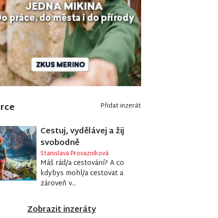
erce
Přidat inzerát
Cestuj, vydělávej a žij
svobodně
Stanislava Provazníková
Máš rád/a cestování? A co
kdybys mohl/a cestovat a
zároveň v...
Zobrazit inzeráty