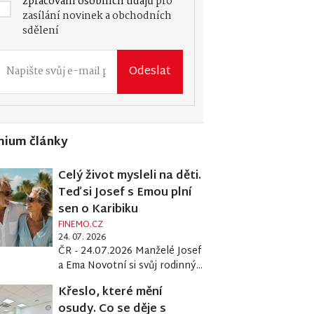
zpracování osobních údajů
pro
zasílání novinek a obchodních
sdělení
Odeslat
mium články
Celý život mysleli na děti.
Teď si Josef s Emou plní
sen o Karibiku
FINEMO.CZ
24. 07. 2026
ČR - 24.07.2026 Manželé Josef
a Ema Novotní si svůj rodinný...
Křeslo, které mění
osudy. Co se děje s