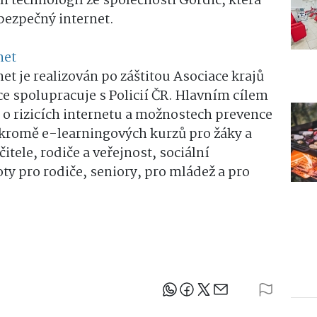
 technologií ze společnosti Gordic, která
bezpečný internet.
net
et je realizován po záštitou Asociace krajů
zce spolupracuje s Policií ČR. Hlavním cílem
 o rizicích internetu a možnostech prevence
 kromě e-learningových kurzů pro žáky a
itele, rodiče a veřejnost, sociální
oty pro rodiče, seniory, pro mládež a pro
Sdílejte článek