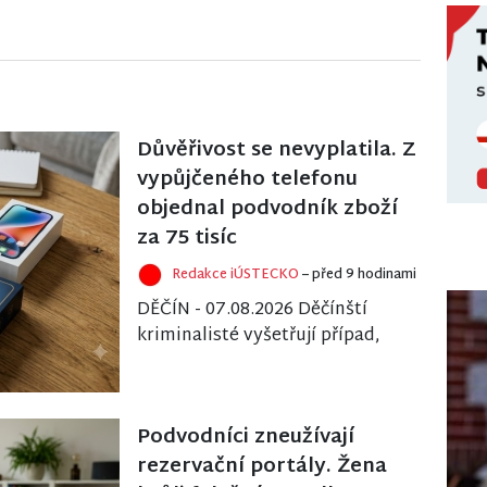
Důvěřivost se nevyplatila. Z
vypůjčeného telefonu
objednal podvodník zboží
za 75 tisíc
Redakce iÚSTECKO
– před 9 hodinami
DĚČÍN - 07.08.2026 Děčínští
kriminalisté vyšetřují případ,
který ukazuje, jak snadné je
zneužít cizí digitální identitu.
Třicetil...
Podvodníci zneužívají
rezervační portály. Žena