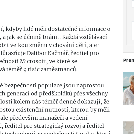
ší, kdyby lidé měli dostatečné informace o
, a jak se účinně bránit. Každá vzdělávací
obit velkou změnu v chování dětí, ale i
zdůrazňuje Dalibor Kačmář, ředitel pro
Pre
čnosti Microsoft, ve které se
á téměř 9 tisíc zaměstnanců.
ké bezpečnosti populace jsou naprostou
ech generací od předškoláků přes všechny
álosti kolem nás téměř denně dokazují, že
ostou existenční nutností, kterou by měli
, ale především manažeři a vedení
 ředitel pro strategický rozvoj a ředitel