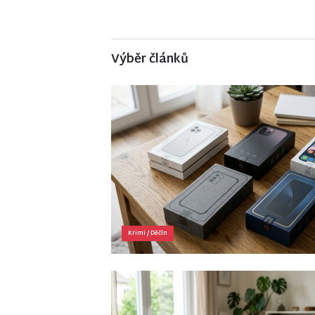
Výběr článků
Krimi
/
Děčín