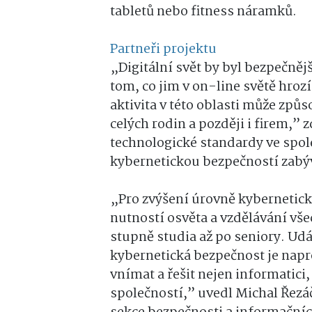
tabletů nebo fitness náramků.
Partneři projektu
„Digitální svět by byl bezpečněj
tom, co jim v on-line světě hrozí
aktivita v této oblasti může způs
celých rodin a později i firem,” 
technologické standardy ve spole
kybernetickou bezpečností zabýv
„Pro zvýšení úrovně kybernetic
nutností osvěta a vzdělávání vš
stupně studia až po seniory. Ud
kybernetická bezpečnost je napr
vnímat a řešit nejen informatici
společností,” uvedl Michal Řezáč,