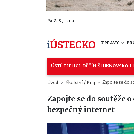
Pá 7. 8., Lada
ZPRÁVY
PR
ÚSTÍ
TEPLICE
DĚČÍN
ŠLUKNOVSKO
L
/
Zapojte se do s
Úvod
Školství
Kraj
Zapojte se do soutěže o
bezpečný internet