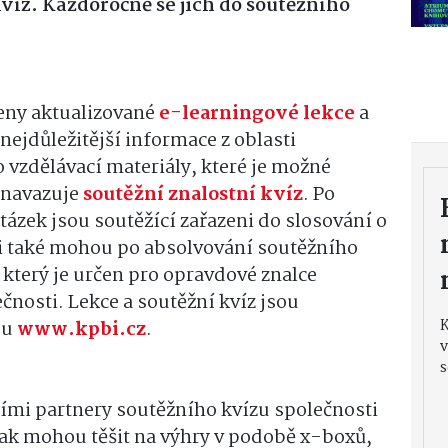
kvíz. Každoročně se jich do soutěžního
veny aktualizované
e-learningové lekce
a
 nejdůležitější informace z oblasti
o vzdělávací materiály, které je možné
, navazuje
soutěžní znalostní kvíz
. Po
ázek jsou soutěžící zařazeni do slosování o
si také mohou po absolvování soutěžního
, který je určen pro opravdové znalce
nosti. Lekce a soutěžní kvíz jsou
bu
www.kpbi.cz
.
v
s
vními partnery soutěžního kvízu společnosti
 tak mohou těšit na výhry v podobě x-boxů,