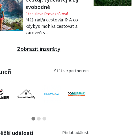
Cestuj, vydělávej a žij
svobodně
Stanislava Provazníková
Máš rád/a cestování? A co
kdybys mohl/a cestovat a
zároveň v...
Zobrazit inzeráty
tneři
Stát se partnerem
ližší události
Přidat událost