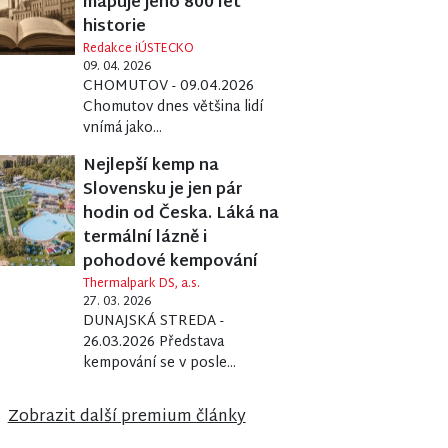
mapuje jeho 800 let
historie
Redakce iÚSTECKO
09. 04. 2026
CHOMUTOV - 09.04.2026
Chomutov dnes většina lidí
vnímá jako...
Nejlepší kemp na
Slovensku je jen pár
hodin od Česka. Láká na
termální lázně i
pohodové kempování
Thermalpark DS, a.s.
27. 03. 2026
DUNAJSKÁ STREDA -
26.03.2026 Představa
kempování se v posle...
Zobrazit další premium články