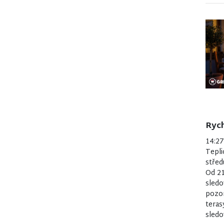
Rych
14:2
Tepli
střed
Od 21
sledo
pozor
teras
sledo