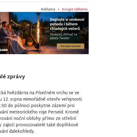
Reklama •
Koupit reklamu
lé zprávy
7
cká hvězdárna na Písečném vrchu se ve
u 12. srpna mimořádně otevře veřejnosti.
:30 do půlnoci poskytne zázemí pro
vání meteorického roje Perseid. Kromě
ování noční oblohy přímo ze střešní
y zajistí provozovatelé také doplňkové
vání dalekohledy.