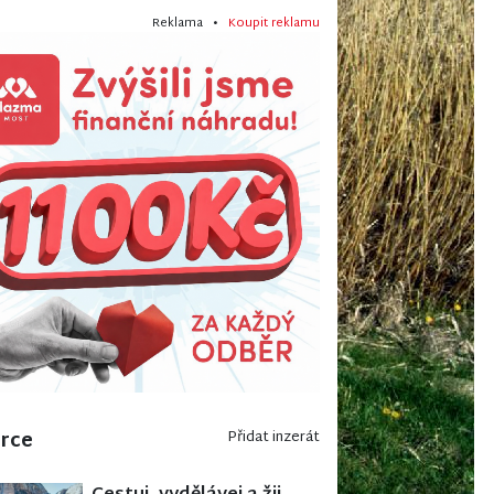
Reklama •
Koupit reklamu
erce
Přidat inzerát