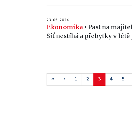
23. 05. 2026
Ekonomika
•
Past na majite
Síť nestíhá a přebytky v létě
«
‹
1
2
3
4
5