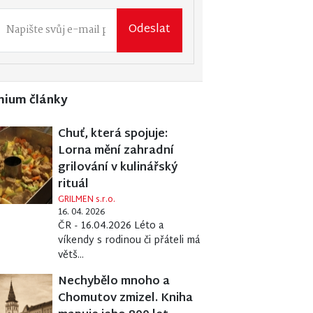
Odeslat
mium články
Chuť, která spojuje:
Lorna mění zahradní
grilování v kulinářský
rituál
GRILMEN s.r.o.
16. 04. 2026
ČR - 16.04.2026 Léto a
víkendy s rodinou či přáteli má
větš...
Nechybělo mnoho a
Chomutov zmizel. Kniha