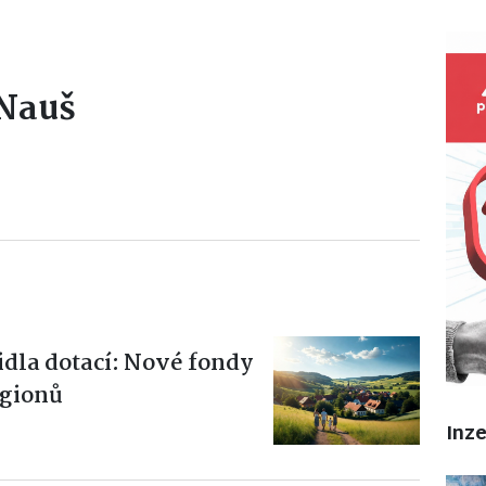
 Nauš
dla dotací: Nové fondy
egionů
Inz