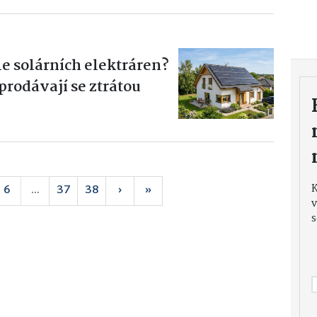
le solárních elektráren?
 prodávají se ztrátou
6
...
37
38
›
»
v
s