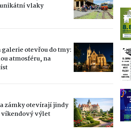
 unikátní vlaky
 galerie otevřou do tmy:
nou atmosféru, na
íst
 zámky otevírají jindy
 víkendový výlet