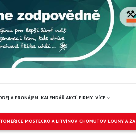
ODEJ A PRONÁJEM
KALENDÁŘ AKCÍ
FIRMY
VÍCE
ITOMĚŘICE
MOSTECKO A LITVÍNOV
CHOMUTOV
LOUNY A ŽA