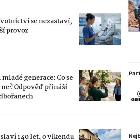
votnictví se nezastaví,
lší provoz
Par
 mladé generace: Co se
o ne? Odpověď přináší
odbořanech
laví 140 let, o víkendu
Nejb