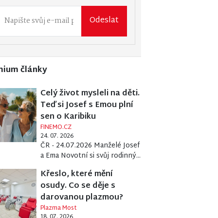
Odeslat
mium články
Celý život mysleli na děti.
Teď si Josef s Emou plní
sen o Karibiku
FINEMO.CZ
24. 07. 2026
ČR - 24.07.2026 Manželé Josef
a Ema Novotní si svůj rodinný...
Křeslo, které mění
osudy. Co se děje s
darovanou plazmou?
Plazma Most
18. 07. 2026