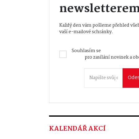
newslettere
Každý den vám pošleme přehled všeh
vaší e-mailové schránky.
Souhlasím se
Zásadami zpraco
údajů
pro zasílání novinek a o
Odes
KALENDÁŘ AKCÍ