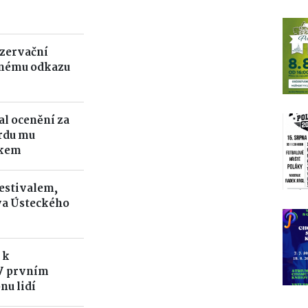
ezervační
ešnému odkazu
al ocenění za
ordu mu
ikem
festivalem,
iva Ústeckého
 k
V prvním
nu lidí