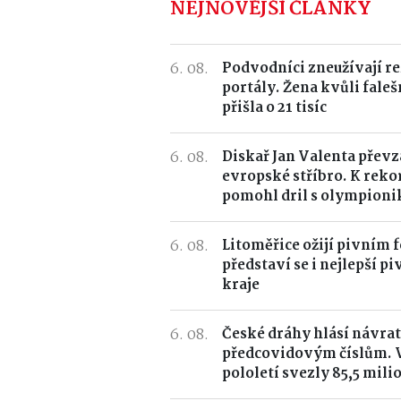
NEJNOVĚJŠÍ ČLÁNKY
6. 08.
Podvodníci zneužívají r
portály. Žena kvůli fal
přišla o 21 tisíc
6. 08.
Diskař Jan Valenta převz
evropské stříbro. K rek
pomohl dril s olympion
6. 08.
Litoměřice ožijí pivním 
představí se i nejlepší p
kraje
6. 08.
České dráhy hlásí návrat
předcovidovým číslům. 
pololetí svezly 85,5 milio