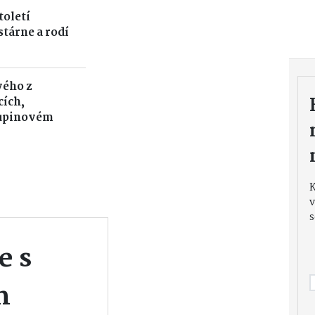
toletí
tárne a rodí
vého z
cích,
kupinovém
v
s
e s
m