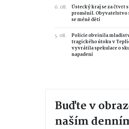
6. 08.
Ústecký kraj se za čtvrt s
proměnil. Obyvatelstvo s
se méně dětí
5. 08.
Policie obvinila mladist
tragického útoku v Tepli
vyvrátila spekulace o s
napadení
Buďte v obraz
naším denní