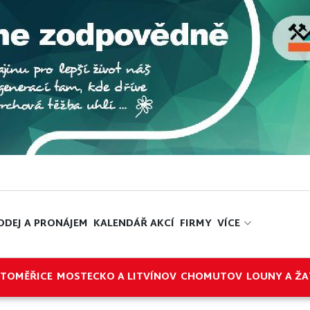
ODEJ A PRONÁJEM
KALENDÁŘ AKCÍ
FIRMY
VÍCE
ITOMĚŘICE
MOSTECKO A LITVÍNOV
CHOMUTOV
LOUNY A ŽA