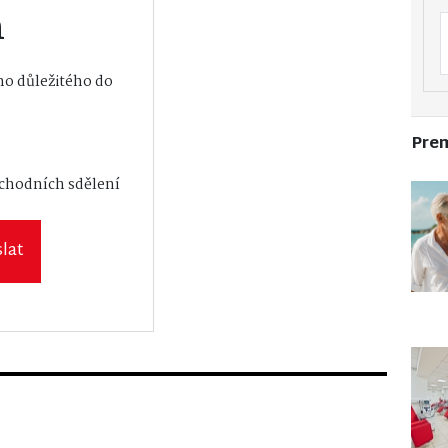
m
o důležitého do
Pre
vání osobních
bchodních sdělení
lat