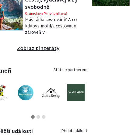
Cestuj, vydělávej a žij
svobodně
Stanislava Provazníková
Máš rád/a cestování? A co
kdybys mohl/a cestovat a
zároveň v...
Zobrazit inzeráty
tneři
Stát se partnerem
ližší události
Přidat událost