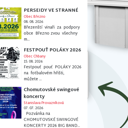
PERSEIDY VE STRANNÉ
Obec Březno
08. 08. 2026
Březenští vinaři za podpory
obce Březno zvou všechny
m...
FESTPOUŤ POLÁKY 2026
Obec Chbany
15. 08. 2026
Festpouť pouť POLÁKY 2026
na fotbalovém hřišti,
můžete ...
Chomutovské swingové
koncerty
Stanislava Provazníková
07. 07. 2026
Pozvánka na
CHOMUTOVSKÉ SWINGOVÉ
KONCERTY 2026 BIG BAND...