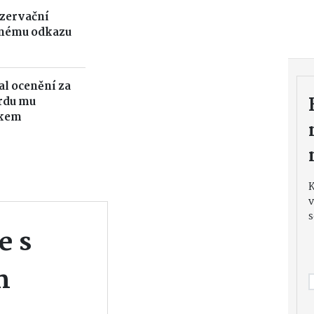
ezervační
ešnému odkazu
al ocenění za
ordu mu
ikem
v
s
e s
m