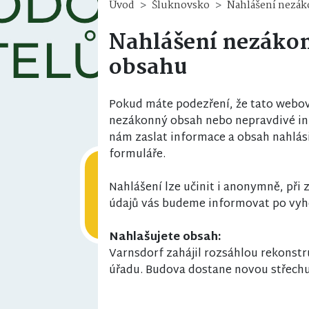
Úvod
Šluknovsko
Nahlášení nezá
Nahlášení nezáko
obsahu
Pokud máte podezření, že tato webov
nezákonný obsah nebo nepravdivé i
nám zaslat informace a obsah nahlás
formuláře.
Nahlášení lze učinit i anonymně, při
údajů vás budeme informovat po vyh
Nahlašujete obsah:
Varnsdorf zahájil rozsáhlou rekonst
úřadu. Budova dostane novou střechu