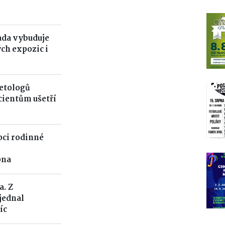
ada vybuduje
ch expozic i
betologů
cientům ušetří
pci rodinné
pna
a. Z
jednal
íc