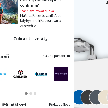
Cestuj, vydělávej a žij
svobodně
Stanislava Provazníková
Máš rád/a cestování? A co
kdybys mohl/a cestovat a
zároveň v...
Zobrazit inzeráty
tneři
Stát se partnerem
ližší události
Přidat událost