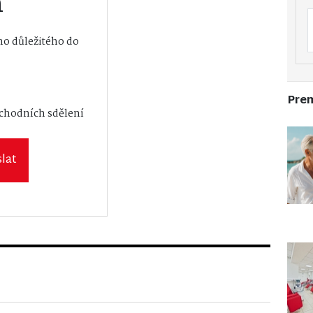
m
o důležitého do
Pre
vání osobních
bchodních sdělení
lat