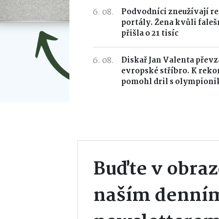
6. 08.
Podvodníci zneužívají r
portály. Žena kvůli fal
přišla o 21 tisíc
6. 08.
Diskař Jan Valenta převz
evropské stříbro. K rek
pomohl dril s olympion
Buďte v obraz
naším denní