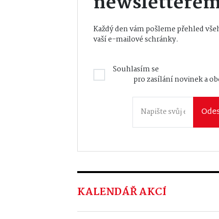
newslettere
Každý den vám pošleme přehled všeh
vaší e-mailové schránky.
Souhlasím se
Zásadami zpraco
údajů
pro zasílání novinek a o
Odes
KALENDÁŘ AKCÍ