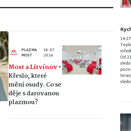
Rych
14:2
Tepli
PLAZMA
18. 07.
střed
MOST
2026
Od 21
sledo
Most a Litvínov
•
pozor
Křeslo, které
teras
sledo
mění osudy. Co se
děje s darovanou
plazmou?