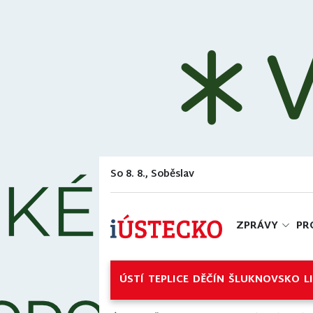
So 8. 8., Soběslav
ZPRÁVY
PR
ÚSTÍ
TEPLICE
DĚČÍN
ŠLUKNOVSKO
L