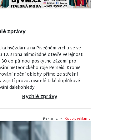
lé zprávy
7
cká hvězdárna na Písečném vrchu se ve
u 12. srpna mimořádně otevře veřejnosti.
:30 do půlnoci poskytne zázemí pro
vání meteorického roje Perseid. Kromě
ování noční oblohy přímo ze střešní
y zajistí provozovatelé také doplňkové
vání dalekohledy.
Rychlé zprávy
Reklama •
Koupit reklamu