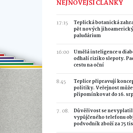
NEJNOVĚJŠÍ ČLÁNKY
17:15
Teplická botanická zahr
pět nových jihoamerický
paludárium
16:00
Umělá inteligence u dia
odhalí riziko slepoty. Pa
cestu na oční
8:45
Teplice připravují konce
politiky. Veřejnost může
připomínkovat do 16. sr
7. 08.
Důvěřivost se nevyplatil
vypůjčeného telefonu ob
podvodník zboží za 75 tis