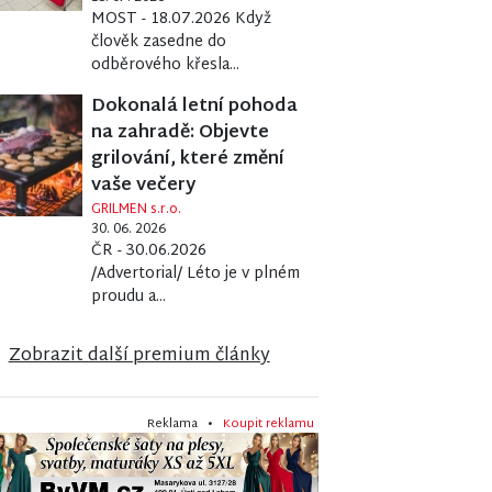
MOST - 18.07.2026 Když
člověk zasedne do
odběrového křesla...
Dokonalá letní pohoda
na zahradě: Objevte
grilování, které změní
vaše večery
GRILMEN s.r.o.
30. 06. 2026
ČR - 30.06.2026
/Advertorial/ Léto je v plném
proudu a...
koncerty
Zobrazit další premium články
Reklama •
Koupit reklamu