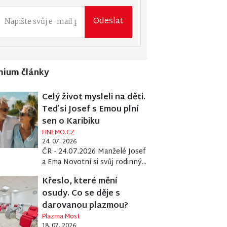
Odeslat
mium články
Celý život mysleli na děti.
Teď si Josef s Emou plní
sen o Karibiku
FINEMO.CZ
24. 07. 2026
ČR - 24.07.2026 Manželé Josef
a Ema Novotní si svůj rodinný...
Křeslo, které mění
osudy. Co se děje s
darovanou plazmou?
Plazma Most
18. 07. 2026