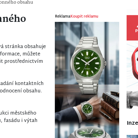
konného obsahu
nného
Reklama
Koupit reklamu
á stránka obsahuje
nformace, můžete
it prostřednictvím
 zadání kontaktních
odnocení obsahu.
rukci městského
, fasádu i výtah
Inz