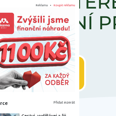
Reklama •
Koupit reklamu
erce
Přidat inzerát